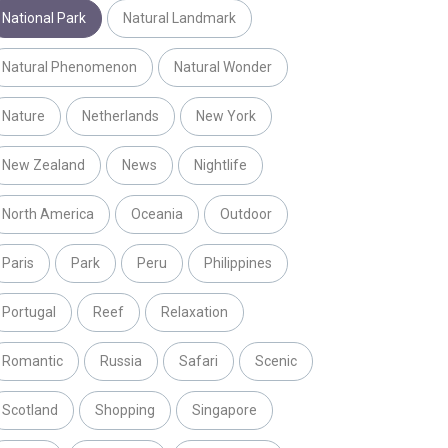
National Park
Natural Landmark
Natural Phenomenon
Natural Wonder
Nature
Netherlands
New York
New Zealand
News
Nightlife
North America
Oceania
Outdoor
Paris
Park
Peru
Philippines
Portugal
Reef
Relaxation
Romantic
Russia
Safari
Scenic
Scotland
Shopping
Singapore