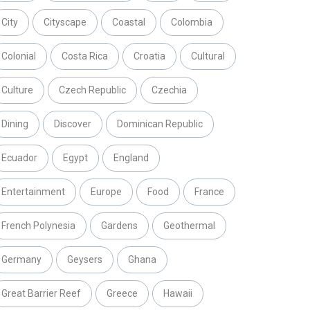
City
Cityscape
Coastal
Colombia
Colonial
Costa Rica
Croatia
Cultural
Culture
Czech Republic
Czechia
Dining
Discover
Dominican Republic
Ecuador
Egypt
England
Entertainment
Europe
Food
France
French Polynesia
Gardens
Geothermal
Germany
Geysers
Ghana
Great Barrier Reef
Greece
Hawaii