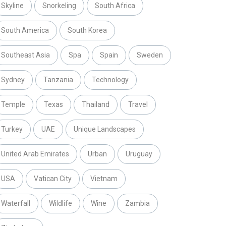
Skyline
Snorkeling
South Africa
South America
South Korea
Southeast Asia
Spa
Spain
Sweden
Sydney
Tanzania
Technology
Temple
Texas
Thailand
Travel
Turkey
UAE
Unique Landscapes
United Arab Emirates
Urban
Uruguay
USA
Vatican City
Vietnam
Waterfall
Wildlife
Wine
Zambia