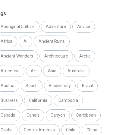
ags
Aboriginal Culture
Adventure
Advice
Africa
AI
Ancient Ruins
Ancient Wonders
Architecture
Arctic
Argentina
Art
Asia
Australia
Austria
Beach
Biodiversity
Brazil
Business
California
Cambodia
Canada
Canals
Canyon
Caribbean
Castle
Central America
Chile
China