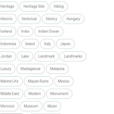
Heritage
Heritage Site
Hiking
Historic
Historical
History
Hungary
Iceland
India
Indian Ocean
Indonesia
Island
Italy
Japan
Jordan
Lake
Landmark
Landmarks
Luxury
Madagascar
Malaysia
Marine Life
Mayan Ruins
Mexico
Middle East
Modern
Monument
Morocco
Museum
Music