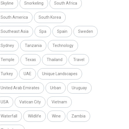
Skyline
Snorkeling
South Africa
South America
South Korea
Southeast Asia
Spa
Spain
Sweden
Sydney
Tanzania
Technology
Temple
Texas
Thailand
Travel
Turkey
UAE
Unique Landscapes
United Arab Emirates
Urban
Uruguay
USA
Vatican City
Vietnam
Waterfall
Wildlife
Wine
Zambia