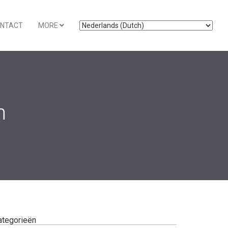
NTACT
MORE
n
ategorieën