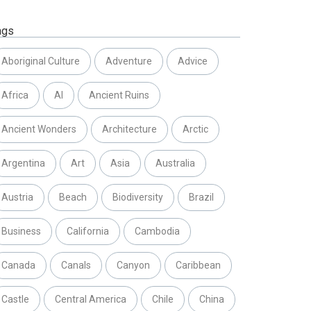
ags
Aboriginal Culture
Adventure
Advice
Africa
AI
Ancient Ruins
Ancient Wonders
Architecture
Arctic
Argentina
Art
Asia
Australia
Austria
Beach
Biodiversity
Brazil
Business
California
Cambodia
Canada
Canals
Canyon
Caribbean
Castle
Central America
Chile
China