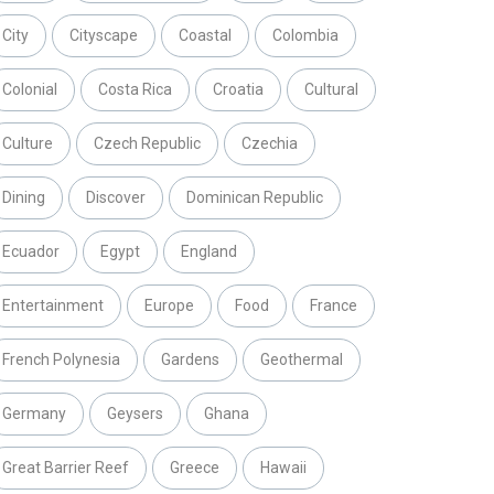
City
Cityscape
Coastal
Colombia
Colonial
Costa Rica
Croatia
Cultural
Culture
Czech Republic
Czechia
Dining
Discover
Dominican Republic
Ecuador
Egypt
England
Entertainment
Europe
Food
France
French Polynesia
Gardens
Geothermal
Germany
Geysers
Ghana
Great Barrier Reef
Greece
Hawaii