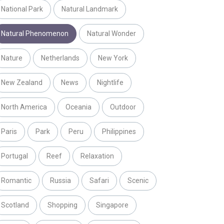
National Park
Natural Landmark
Natural Phenomenon
Natural Wonder
Nature
Netherlands
New York
New Zealand
News
Nightlife
North America
Oceania
Outdoor
Paris
Park
Peru
Philippines
Portugal
Reef
Relaxation
Romantic
Russia
Safari
Scenic
Scotland
Shopping
Singapore