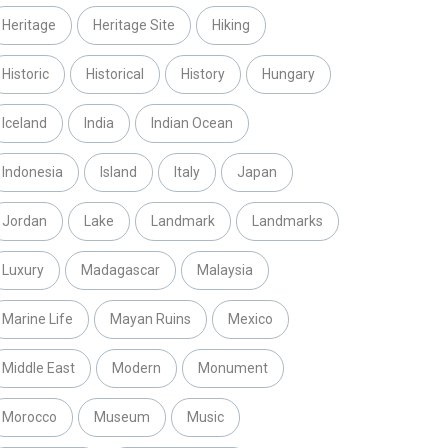
Heritage
Heritage Site
Hiking
Historic
Historical
History
Hungary
Iceland
India
Indian Ocean
Indonesia
Island
Italy
Japan
Jordan
Lake
Landmark
Landmarks
Luxury
Madagascar
Malaysia
Marine Life
Mayan Ruins
Mexico
Middle East
Modern
Monument
Morocco
Museum
Music