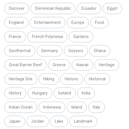
Discover
Dominican Republic
Ecuador
Egypt
England
Entertainment
Europe
Food
France
French Polynesia
Gardens
Geothermal
Germany
Geysers
Ghana
Great Barrier Reef
Greece
Hawaii
Heritage
Heritage Site
Hiking
Historic
Historical
History
Hungary
Iceland
India
Indian Ocean
Indonesia
Island
Italy
Japan
Jordan
Lake
Landmark