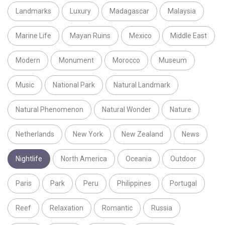
Landmarks
Luxury
Madagascar
Malaysia
Marine Life
Mayan Ruins
Mexico
Middle East
Modern
Monument
Morocco
Museum
Music
National Park
Natural Landmark
Natural Phenomenon
Natural Wonder
Nature
Netherlands
New York
New Zealand
News
Nightlife
North America
Oceania
Outdoor
Paris
Park
Peru
Philippines
Portugal
Reef
Relaxation
Romantic
Russia