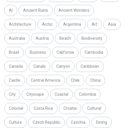
AI
Ancient Ruins
Ancient Wonders
Architecture
Arctic
Argentina
Art
Asia
Australia
Austria
Beach
Biodiversity
Brazil
Business
California
Cambodia
Canada
Canals
Canyon
Caribbean
Castle
Central America
Chile
China
City
Cityscape
Coastal
Colombia
Colonial
Costa Rica
Croatia
Cultural
Culture
Czech Republic
Czechia
Dining