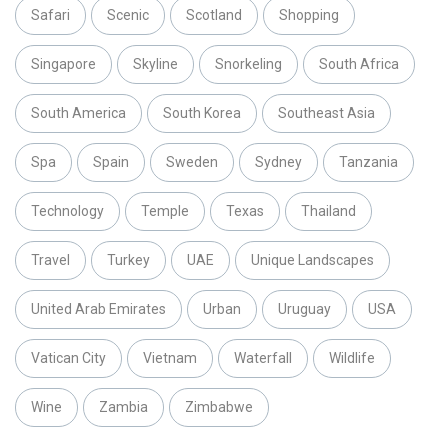
Safari
Scenic
Scotland
Shopping
Singapore
Skyline
Snorkeling
South Africa
South America
South Korea
Southeast Asia
Spa
Spain
Sweden
Sydney
Tanzania
Technology
Temple
Texas
Thailand
Travel
Turkey
UAE
Unique Landscapes
United Arab Emirates
Urban
Uruguay
USA
Vatican City
Vietnam
Waterfall
Wildlife
Wine
Zambia
Zimbabwe