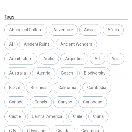
Tags
Aboriginal Culture
Adventure
Advice
Africa
AI
Ancient Ruins
Ancient Wonders
Architecture
Arctic
Argentina
Art
Asia
Australia
Austria
Beach
Biodiversity
Brazil
Business
California
Cambodia
Canada
Canals
Canyon
Caribbean
Castle
Central America
Chile
China
City
Cityscape
Coastal
Colombia