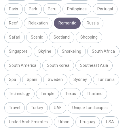
Paris
Park
Peru
Philippines
Portugal
Reef
Relaxation
Romantic
Russia
Safari
Scenic
Scotland
Shopping
Singapore
Skyline
Snorkeling
South Africa
South America
South Korea
Southeast Asia
Spa
Spain
Sweden
Sydney
Tanzania
Technology
Temple
Texas
Thailand
Travel
Turkey
UAE
Unique Landscapes
United Arab Emirates
Urban
Uruguay
USA