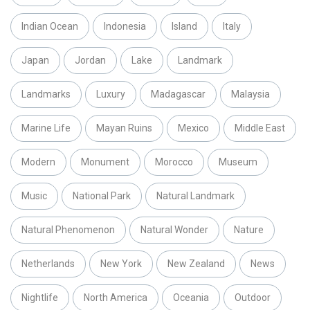
Indian Ocean
Indonesia
Island
Italy
Japan
Jordan
Lake
Landmark
Landmarks
Luxury
Madagascar
Malaysia
Marine Life
Mayan Ruins
Mexico
Middle East
Modern
Monument
Morocco
Museum
Music
National Park
Natural Landmark
Natural Phenomenon
Natural Wonder
Nature
Netherlands
New York
New Zealand
News
Nightlife
North America
Oceania
Outdoor