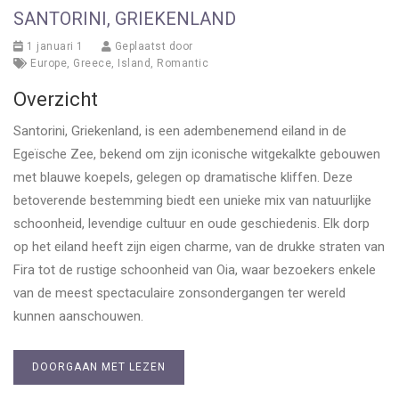
SANTORINI, GRIEKENLAND
1 januari 1
Geplaatst door
Europe
,
Greece
,
Island
,
Romantic
Overzicht
Santorini, Griekenland, is een adembenemend eiland in de
Egeïsche Zee, bekend om zijn iconische witgekalkte gebouwen
met blauwe koepels, gelegen op dramatische kliffen. Deze
betoverende bestemming biedt een unieke mix van natuurlijke
schoonheid, levendige cultuur en oude geschiedenis. Elk dorp
op het eiland heeft zijn eigen charme, van de drukke straten van
Fira tot de rustige schoonheid van Oia, waar bezoekers enkele
van de meest spectaculaire zonsondergangen ter wereld
kunnen aanschouwen.
DOORGAAN MET LEZEN