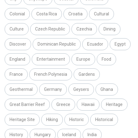
Colonial
Costa Rica
Croatia
Cultural
Culture
Czech Republic
Czechia
Dining
Discover
Dominican Republic
Ecuador
Egypt
England
Entertainment
Europe
Food
France
French Polynesia
Gardens
Geothermal
Germany
Geysers
Ghana
Great Barrier Reef
Greece
Hawaii
Heritage
Heritage Site
Hiking
Historic
Historical
History
Hungary
Iceland
India