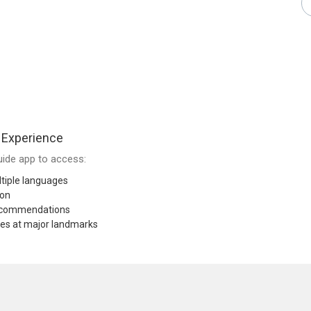
 Experience
ide app to access:
tiple languages
ion
recommendations
res at major landmarks