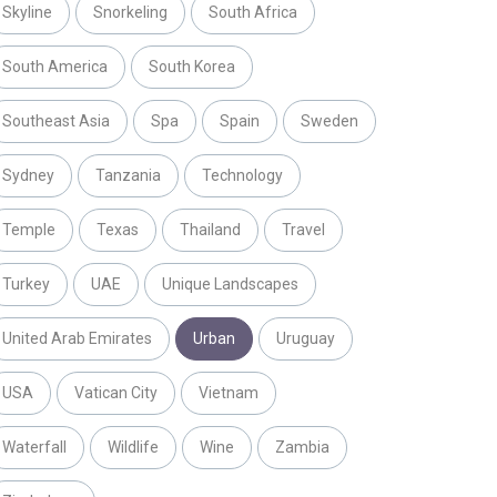
Skyline
Snorkeling
South Africa
South America
South Korea
Southeast Asia
Spa
Spain
Sweden
Sydney
Tanzania
Technology
Temple
Texas
Thailand
Travel
Turkey
UAE
Unique Landscapes
United Arab Emirates
Urban
Uruguay
USA
Vatican City
Vietnam
Waterfall
Wildlife
Wine
Zambia