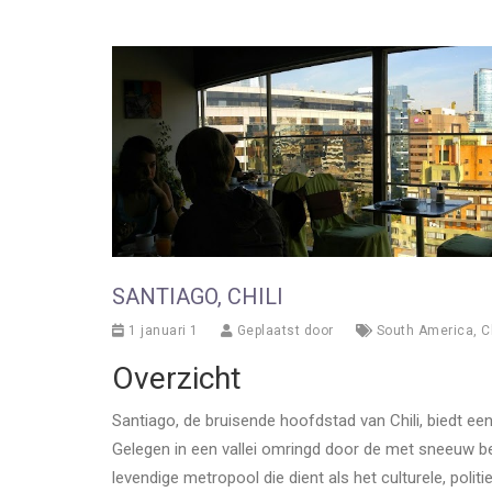
SANTIAGO, CHILI
1 januari 1
Geplaatst door
South America
,
C
Overzicht
Santiago, de bruisende hoofdstad van Chili, biedt e
Gelegen in een vallei omringd door de met sneeuw b
levendige metropool die dient als het culturele, pol