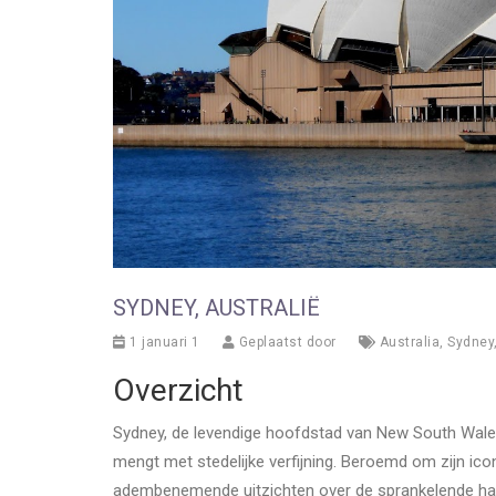
SYDNEY, AUSTRALIË
1 januari 1
Geplaatst door
Australia
,
Sydney
Overzicht
Sydney, de levendige hoofdstad van New South Wales,
mengt met stedelijke verfijning. Beroemd om zijn ic
adembenemende uitzichten over de sprankelende hav