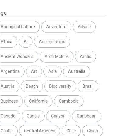
ags
Aboriginal Culture
Adventure
Advice
Africa
AI
Ancient Ruins
Ancient Wonders
Architecture
Arctic
Argentina
Art
Asia
Australia
Austria
Beach
Biodiversity
Brazil
Business
California
Cambodia
Canada
Canals
Canyon
Caribbean
Castle
Central America
Chile
China