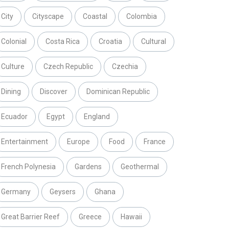
City
Cityscape
Coastal
Colombia
Colonial
Costa Rica
Croatia
Cultural
Culture
Czech Republic
Czechia
Dining
Discover
Dominican Republic
Ecuador
Egypt
England
Entertainment
Europe
Food
France
French Polynesia
Gardens
Geothermal
Germany
Geysers
Ghana
Great Barrier Reef
Greece
Hawaii