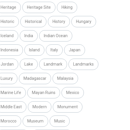
Heritage
Heritage Site
Hiking
Historic
Historical
History
Hungary
Iceland
India
Indian Ocean
Indonesia
Island
Italy
Japan
Jordan
Lake
Landmark
Landmarks
Luxury
Madagascar
Malaysia
Marine Life
Mayan Ruins
Mexico
Middle East
Modern
Monument
Morocco
Museum
Music