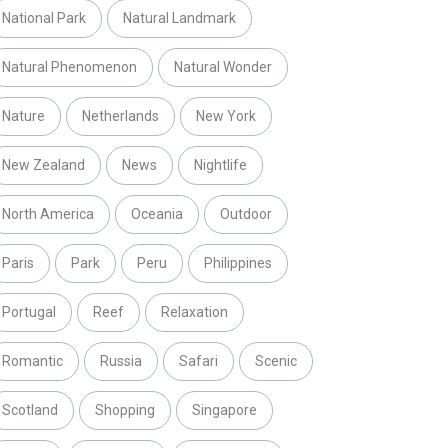
National Park
Natural Landmark
Natural Phenomenon
Natural Wonder
Nature
Netherlands
New York
New Zealand
News
Nightlife
North America
Oceania
Outdoor
Paris
Park
Peru
Philippines
Portugal
Reef
Relaxation
Romantic
Russia
Safari
Scenic
Scotland
Shopping
Singapore