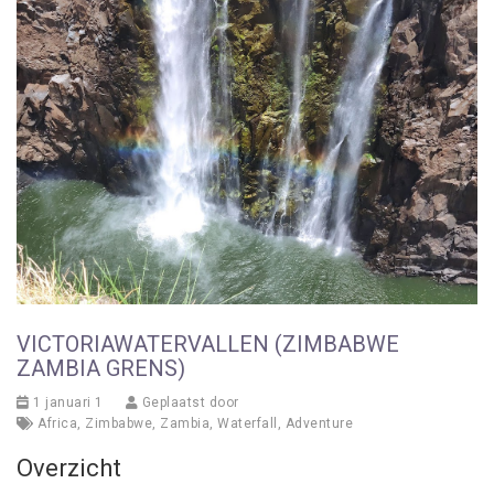
VICTORIAWATERVALLEN (ZIMBABWE
ZAMBIA GRENS)
1 januari 1
Geplaatst door
Africa
,
Zimbabwe
,
Zambia
,
Waterfall
,
Adventure
Overzicht