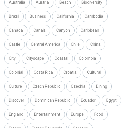
Australia
Austria
Beach
Biodiversity
Brazil
Business
California
Cambodia
Canada
Canals
Canyon
Caribbean
Castle
Central America
Chile
China
City
Cityscape
Coastal
Colombia
Colonial
Costa Rica
Croatia
Cultural
Culture
Czech Republic
Czechia
Dining
Discover
Dominican Republic
Ecuador
Egypt
England
Entertainment
Europe
Food