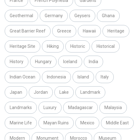
France
French Polynesia
Gardens
Geothermal
Germany
Geysers
Ghana
Great Barrier Reef
Greece
Hawaii
Heritage
Heritage Site
Hiking
Historic
Historical
History
Hungary
Iceland
India
Indian Ocean
Indonesia
Island
Italy
Japan
Jordan
Lake
Landmark
Landmarks
Luxury
Madagascar
Malaysia
Marine Life
Mayan Ruins
Mexico
Middle East
Modern
Monument
Morocco
Museum