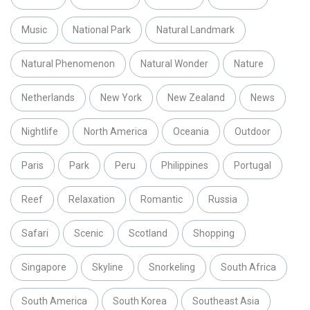
Music
National Park
Natural Landmark
Natural Phenomenon
Natural Wonder
Nature
Netherlands
New York
New Zealand
News
Nightlife
North America
Oceania
Outdoor
Paris
Park
Peru
Philippines
Portugal
Reef
Relaxation
Romantic
Russia
Safari
Scenic
Scotland
Shopping
Singapore
Skyline
Snorkeling
South Africa
South America
South Korea
Southeast Asia