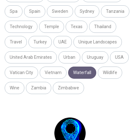
Spa
Spain
Sweden
Sydney
Tanzania
Technology
Temple
Texas
Thailand
Travel
Turkey
UAE
Unique Landscapes
United Arab Emirates
Urban
Uruguay
USA
Vatican City
Vietnam
Waterfall
Wildlife
Wine
Zambia
Zimbabwe