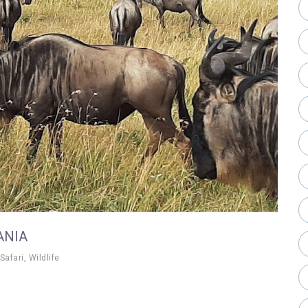
ANIA
Safari
,
Wildlife