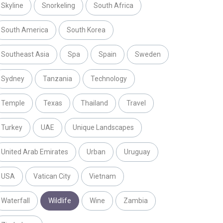
Skyline
Snorkeling
South Africa
South America
South Korea
Southeast Asia
Spa
Spain
Sweden
Sydney
Tanzania
Technology
Temple
Texas
Thailand
Travel
Turkey
UAE
Unique Landscapes
United Arab Emirates
Urban
Uruguay
USA
Vatican City
Vietnam
Waterfall
Wildlife
Wine
Zambia