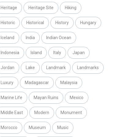
Heritage
Heritage Site
Hiking
Historic
Historical
History
Hungary
Iceland
India
Indian Ocean
Indonesia
Island
Italy
Japan
Jordan
Lake
Landmark
Landmarks
Luxury
Madagascar
Malaysia
Marine Life
Mayan Ruins
Mexico
Middle East
Modern
Monument
Morocco
Museum
Music