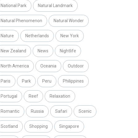
National Park
Natural Landmark
Natural Phenomenon
Natural Wonder
Nature
Netherlands
New York
New Zealand
News
Nightlife
North America
Oceania
Outdoor
Paris
Park
Peru
Philippines
Portugal
Reef
Relaxation
Romantic
Russia
Safari
Scenic
Scotland
Shopping
Singapore