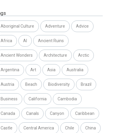
ags
Aboriginal Culture
Adventure
Advice
Africa
AI
Ancient Ruins
Ancient Wonders
Architecture
Arctic
Argentina
Art
Asia
Australia
Austria
Beach
Biodiversity
Brazil
Business
California
Cambodia
Canada
Canals
Canyon
Caribbean
Castle
Central America
Chile
China