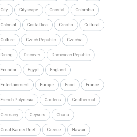
City
Cityscape
Coastal
Colombia
Colonial
Costa Rica
Croatia
Cultural
Culture
Czech Republic
Czechia
Dining
Discover
Dominican Republic
Ecuador
Egypt
England
Entertainment
Europe
Food
France
French Polynesia
Gardens
Geothermal
Germany
Geysers
Ghana
Great Barrier Reef
Greece
Hawaii