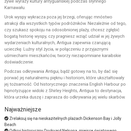
żywe wyrazy kultury antyguańskiej podczas słynnego
Karnawału.
Urok wyspy wykracza poza jej brzegi, oferując mnóstwo
atrakcji dla wszystkich typów podróżników. Niezależnie od tego,
czy szukasz spokoju na odosobnionej plaży, chcesz zgłębić
bogatą historię wyspy, czy pragniesz wziąć udział w jej żywych
wydarzeniach kulturalnych, Antigua zapewnia czarującą
ucieczkę. Luźny styl życia, w połączeniu z przyjaznymi
uśmiechami mieszkańców, tworzy niezapomniane karaibskie
doświadczenie.
Podczas odkrywania Antigui, bądź gotowy na to, by dać się
porwać jej naturalnemu pięknu i historiom, które ukształtowały
jej tożsamość. Od historycznego znaczenia English Harbour po
hipnotyzujące widoki z Shirley Heights, Antigua to destynacja,
która urzeka duszę i zaprasza do odkrywania jej wielu skarbów.
Najważniejsze
Zrelaksuj się na nieskazitelnych plażach Dickenson Bay i Jolly
Beach
Odkryj historyczny Dockyard Nelsona, miejsce światowego