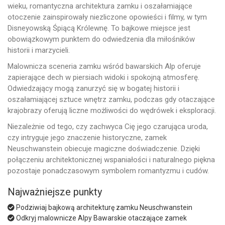
wieku, romantyczna architektura zamku i oszałamiające
otoczenie zainspirowały niezliczone opowieści i filmy, w tym
Disneyowską Śpiącą Królewnę. To bajkowe miejsce jest
obowiązkowym punktem do odwiedzenia dla miłośników
historii i marzycieli.
Malownicza sceneria zamku wśród bawarskich Alp oferuje
zapierające dech w piersiach widoki i spokojną atmosferę.
Odwiedzający mogą zanurzyć się w bogatej historii i
oszałamiającej sztuce wnętrz zamku, podczas gdy otaczające
krajobrazy oferują liczne możliwości do wędrówek i eksploracji.
Niezależnie od tego, czy zachwyca Cię jego czarująca uroda,
czy intryguje jego znaczenie historyczne, zamek
Neuschwanstein obiecuje magiczne doświadczenie. Dzięki
połączeniu architektonicznej wspaniałości i naturalnego piękna
pozostaje ponadczasowym symbolem romantyzmu i cudów.
Najważniejsze punkty
Podziwiaj bajkową architekturę zamku Neuschwanstein
Odkryj malownicze Alpy Bawarskie otaczające zamek