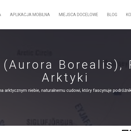
A
APLIKACJA MOBILNA
MIEJSCA DOCELOWE
BLOG
K
 (Aurora Borealis),
Arktyki
na arktycznym niebie, naturalnemu cudowi, który fascynuje podróżn