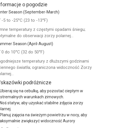
nformacje o pogodzie
inter Season (September-March)
-5 to -25°C (23 to -13°F)
imne temperatury z częstymi opadami śniegu;
tymalne do obserwacji zorzy polarnej...
ummer Season (April-August)
0 do 10°C (32 do 50°F)
agodniejsze temperatury z dłuższymi godzinami
ziennego światła; ograniczona widoczność Zorzy
larnej...
skazówki podróżnicze
Ubieraj się na cebulkę, aby pozostać ciepłym w
kstremalnych warunkach zimowych.
Noś statyw, aby uzyskać stabilne zdjęcia zorzy
larnej.
Planuj zajęcia na świeżym powietrzu w nocy, aby
aksymalnie zwiększyć widoczność Aurory