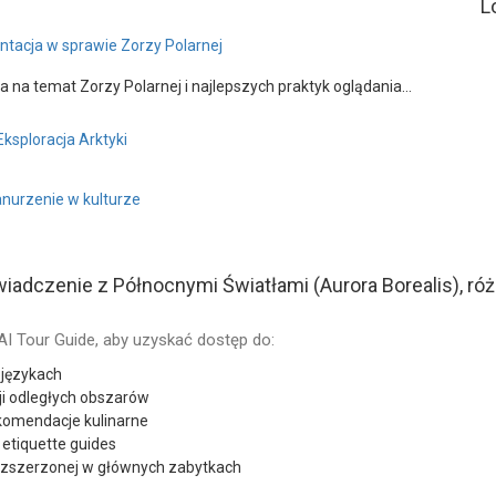
L
ientacja w sprawie Zorzy Polarnej
na temat Zorzy Polarnej i najlepszych praktyk oglądania…
Eksploracja Arktyki
anurzenie w kulturze
adczenie z Północnymi Światłami (Aurora Borealis), ró
AI Tour Guide, aby uzyskać dostęp do:
 językach
ji odległych obszarów
ekomendacje kulinarne
l etiquette guides
rozszerzonej w głównych zabytkach