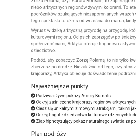
Zorza Polarna, czyli Aurora Borealis, to zapierające
niebo arktycznych regionów żywymi kolorami. To et
podróżników szukających niezapomnianych wrażeń w
tego spektaklu to okres od września do marca, kiedy
Wyrusz w dziką arktyczną przyrodę na przygodę, któ
kulturowymi regionu. Od psich zaprzęgów po śnieżny
społecznościami, Arktyka oferuje bogactwo aktywnośc
dziedzictwo.
Podróż, aby zobaczyć Zorzę Polarną, to nie tylko kwes
zbierzesz po drodze. Niezależnie od tego, czy stoi
krajobrazy, Arktyka obiecuje doświadczenie podróżni
Najważniejsze punkty
Podziwiaj żywe pokazy Aurory Borealis
Odkryj zaśnieżone krajobrazy regionów arktycznych
Ciesz się unikalnymi zimowymi atrakcjami, takimi j
Odkryj bogate dziedzictwo kulturowe rdzennych lud
Złap hipnotyzujący pokaz naturalnego światła za po
Plan podróży