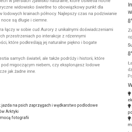
 dech w piersiach zjawisko naturalne, które oświetla nocne
I
eryczne widowisko świetlne to obowiązkowy punkt dla
W
 lodowych krainach północy. Najlepszy czas na podziwianie
 noce są długie i ciemne.
ra łączy w sobie cud Aurory z unikalnymi doświadczeniami
Z
ch przestrzeniach po interakcje z rdzennymi
op
i, które podkreślają jej naturalne piękno i bogate
S
tia samych świateł, ale także podróży i historii, które
Ł
sz pod migoczącym niebem, czy eksplorujesz lodowe
d
cze jak żadne inne.
Po
W
e
ak jazda na psich zaprzęgach i wędkarstwo podlodowe
ów Arktyki
po
mocą fotografii
m