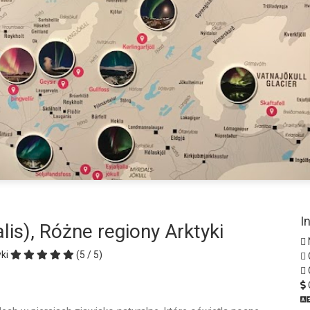
I
lis), Różne regiony Arktyki
ki
(5 / 5)