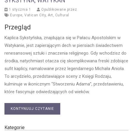
SYKSTYNA, WATYKAN
1 stycznia 1
Opublikowane przez
Europe
,
Vatican City
,
Art
,
Cultural
Przegląd
Kaplica Sykstyńska, znajdująca się w Pałacu Apostolskim w
Watykanie, jest zapierającym dech w piersiach świadectwem
renesansowej sztuki i znaczenia religijnego. Gdy wchodzisz do
środka, natychmiast otacza cię skomplikowana freski zdobiące
sufit kaplicy, namalowane przez legendarnego Michała Anioła.
To arcydzieło, przedstawiające sceny z Księgi Rodzaju,
kulminuje w ikonicznym “Stworzeniu Adama”, przedstawieniu,
które fascynuje odwiedzających od wieków.
KONTYNUUJ CZYTANIE
Kategorie