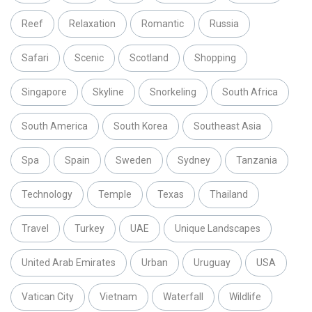
Reef
Relaxation
Romantic
Russia
Safari
Scenic
Scotland
Shopping
Singapore
Skyline
Snorkeling
South Africa
South America
South Korea
Southeast Asia
Spa
Spain
Sweden
Sydney
Tanzania
Technology
Temple
Texas
Thailand
Travel
Turkey
UAE
Unique Landscapes
United Arab Emirates
Urban
Uruguay
USA
Vatican City
Vietnam
Waterfall
Wildlife