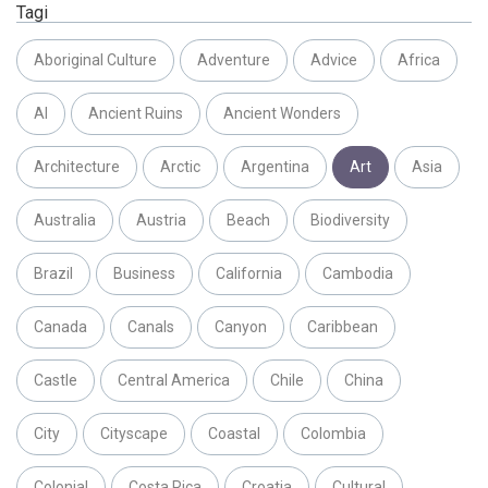
Tagi
Aboriginal Culture
Adventure
Advice
Africa
AI
Ancient Ruins
Ancient Wonders
Architecture
Arctic
Argentina
Art
Asia
Australia
Austria
Beach
Biodiversity
Brazil
Business
California
Cambodia
Canada
Canals
Canyon
Caribbean
Castle
Central America
Chile
China
City
Cityscape
Coastal
Colombia
Colonial
Costa Rica
Croatia
Cultural