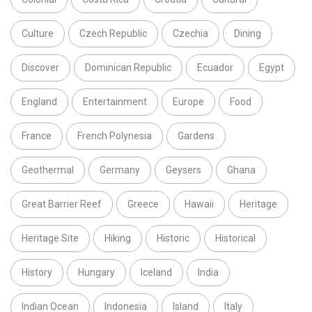
Culture
Czech Republic
Czechia
Dining
Discover
Dominican Republic
Ecuador
Egypt
England
Entertainment
Europe
Food
France
French Polynesia
Gardens
Geothermal
Germany
Geysers
Ghana
Great Barrier Reef
Greece
Hawaii
Heritage
Heritage Site
Hiking
Historic
Historical
History
Hungary
Iceland
India
Indian Ocean
Indonesia
Island
Italy