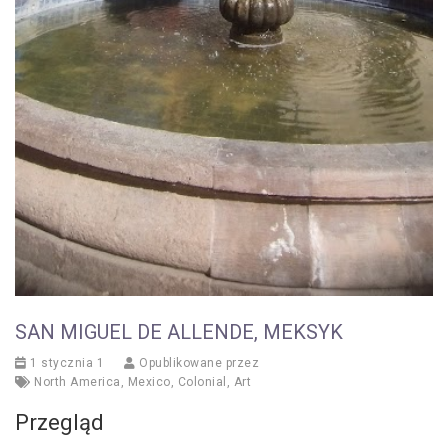
SAN MIGUEL DE ALLENDE, MEKSYK
1 stycznia 1
Opublikowane przez
North America
,
Mexico
,
Colonial
,
Art
Przegląd