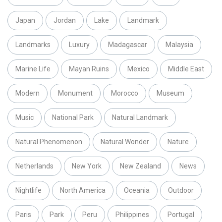
Japan
Jordan
Lake
Landmark
Landmarks
Luxury
Madagascar
Malaysia
Marine Life
Mayan Ruins
Mexico
Middle East
Modern
Monument
Morocco
Museum
Music
National Park
Natural Landmark
Natural Phenomenon
Natural Wonder
Nature
Netherlands
New York
New Zealand
News
Nightlife
North America
Oceania
Outdoor
Paris
Park
Peru
Philippines
Portugal