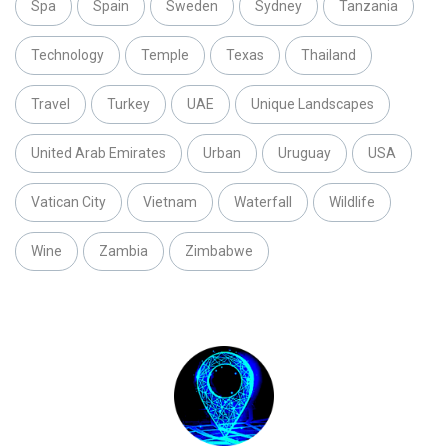
Spa
Spain
Sweden
Sydney
Tanzania
Technology
Temple
Texas
Thailand
Travel
Turkey
UAE
Unique Landscapes
United Arab Emirates
Urban
Uruguay
USA
Vatican City
Vietnam
Waterfall
Wildlife
Wine
Zambia
Zimbabwe