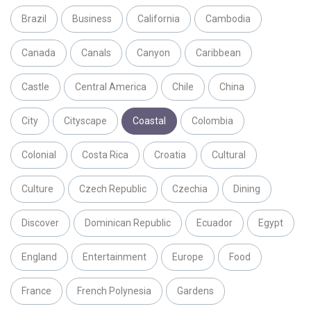
Brazil
Business
California
Cambodia
Canada
Canals
Canyon
Caribbean
Castle
Central America
Chile
China
City
Cityscape
Coastal
Colombia
Colonial
Costa Rica
Croatia
Cultural
Culture
Czech Republic
Czechia
Dining
Discover
Dominican Republic
Ecuador
Egypt
England
Entertainment
Europe
Food
France
French Polynesia
Gardens