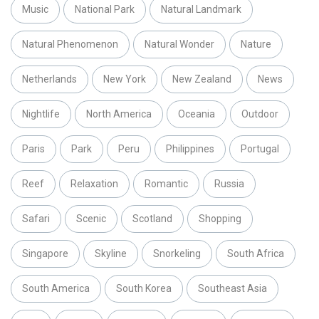
Music
National Park
Natural Landmark
Natural Phenomenon
Natural Wonder
Nature
Netherlands
New York
New Zealand
News
Nightlife
North America
Oceania
Outdoor
Paris
Park
Peru
Philippines
Portugal
Reef
Relaxation
Romantic
Russia
Safari
Scenic
Scotland
Shopping
Singapore
Skyline
Snorkeling
South Africa
South America
South Korea
Southeast Asia