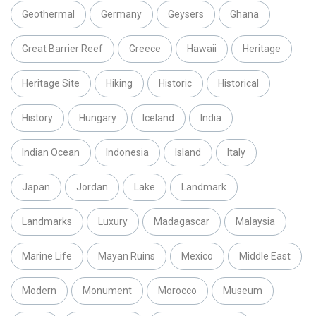
Geothermal
Germany
Geysers
Ghana
Great Barrier Reef
Greece
Hawaii
Heritage
Heritage Site
Hiking
Historic
Historical
History
Hungary
Iceland
India
Indian Ocean
Indonesia
Island
Italy
Japan
Jordan
Lake
Landmark
Landmarks
Luxury
Madagascar
Malaysia
Marine Life
Mayan Ruins
Mexico
Middle East
Modern
Monument
Morocco
Museum