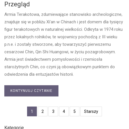
Przegląd
Armia Terakotowa, zdumiewające stanowisko archeologiczne,
znajduje się w pobliżu Xi’an w Chinach i jest domem dla tysięcy
figur terakotowych w naturalnej wielkości. Odkryta w 1974 roku
przez lokalnych rolników, te wojownicy pochodzą z III wieku
p.n.e. i zostały stworzone, aby towarzyszyć pierwszemu
cesarzowi Chin, Qin Shi Huangowi, w życiu pozagrobowym.
Armia jest świadectwem pomysłowości i rzemiosła
starożytnych Chin, co czyni ją obowiązkowym punktem do
odwiedzenia dla entuzjastów historii.
KONTYNUUJ CZYTANIE
1
2
3
4
5
Starszy
Kategorie