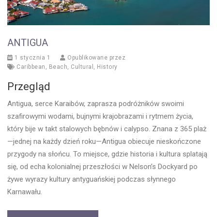
ANTIGUA
1 stycznia 1
Opublikowane przez
Caribbean
,
Beach
,
Cultural
,
History
Przegląd
Antigua, serce Karaibów, zaprasza podróżników swoimi
szafirowymi wodami, bujnymi krajobrazami i rytmem życia,
który bije w takt stalowych bębnów i calypso. Znana z 365 plaż
—jednej na każdy dzień roku—Antigua obiecuje nieskończone
przygody na słońcu. To miejsce, gdzie historia i kultura splatają
się, od echa kolonialnej przeszłości w Nelson’s Dockyard po
żywe wyrazy kultury antyguańskiej podczas słynnego
Karnawału.