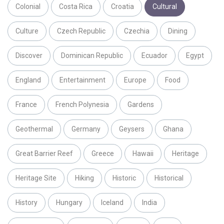
Colonial
Costa Rica
Croatia
Cultural
Culture
Czech Republic
Czechia
Dining
Discover
Dominican Republic
Ecuador
Egypt
England
Entertainment
Europe
Food
France
French Polynesia
Gardens
Geothermal
Germany
Geysers
Ghana
Great Barrier Reef
Greece
Hawaii
Heritage
Heritage Site
Hiking
Historic
Historical
History
Hungary
Iceland
India