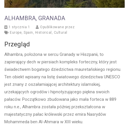
ALHAMBRA, GRANADA
1 stycznia 1
Opublikowane przez
Europe
,
Spain
,
Historical
,
Cultural
Przegląd
Alhambra, położona w sercu Granady w Hiszpanii, to
zapierający dech w piersiach kompleks forteczny, który jest
świadectwem bogatego dziedzictwa mauretańskiego regionu.
Ten obiekt wpisany na listę światowego dziedzictwa UNESCO
jest znany z oszałamiającej architektury islamskiej,
urzekających ogrodów i hipnotyzującego piękna swoich
pałaców. Początkowo zbudowana jako mała forteca w 889
roku n.e., Alhambra została później przekształcona w
majestatyczny pałac królewski przez emira Nasrydów
Mohammeda ben Al-Ahmara w XIII wieku.