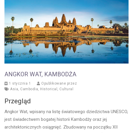
ANGKOR WAT, KAMBODŻA
1 stycznia 1
Opublikowane przez
Asia
,
Cambodia
,
Historical
,
Cultural
Przegląd
Angkor Wat, wpisany na listę światowego dziedzictwa UNESCO,
jest świadectwem bogatej historii Kambodży oraz jej
architektonicznych osiągnięć. Zbudowany na początku XII