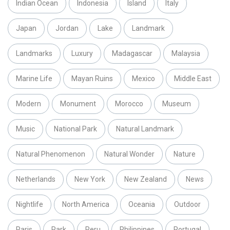
Indian Ocean
Indonesia
Island
Italy
Japan
Jordan
Lake
Landmark
Landmarks
Luxury
Madagascar
Malaysia
Marine Life
Mayan Ruins
Mexico
Middle East
Modern
Monument
Morocco
Museum
Music
National Park
Natural Landmark
Natural Phenomenon
Natural Wonder
Nature
Netherlands
New York
New Zealand
News
Nightlife
North America
Oceania
Outdoor
Paris
Park
Peru
Philippines
Portugal