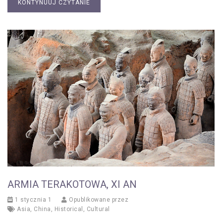
KONTYNUUJ CZYTANIE
ARMIA TERAKOTOWA, XI AN
1 stycznia 1
Opublikowane przez
Asia
,
China
,
Historical
,
Cultural