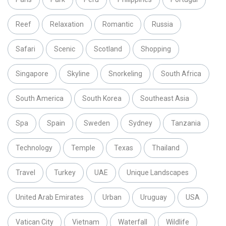
Reef
Relaxation
Romantic
Russia
Safari
Scenic
Scotland
Shopping
Singapore
Skyline
Snorkeling
South Africa
South America
South Korea
Southeast Asia
Spa
Spain
Sweden
Sydney
Tanzania
Technology
Temple
Texas
Thailand
Travel
Turkey
UAE
Unique Landscapes
United Arab Emirates
Urban
Uruguay
USA
Vatican City
Vietnam
Waterfall
Wildlife