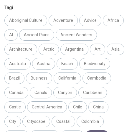
Tagi
Aboriginal Culture
Adventure
Advice
Africa
AI
Ancient Ruins
Ancient Wonders
Architecture
Arctic
Argentina
Art
Asia
Australia
Austria
Beach
Biodiversity
Brazil
Business
California
Cambodia
Canada
Canals
Canyon
Caribbean
Castle
Central America
Chile
China
City
Cityscape
Coastal
Colombia