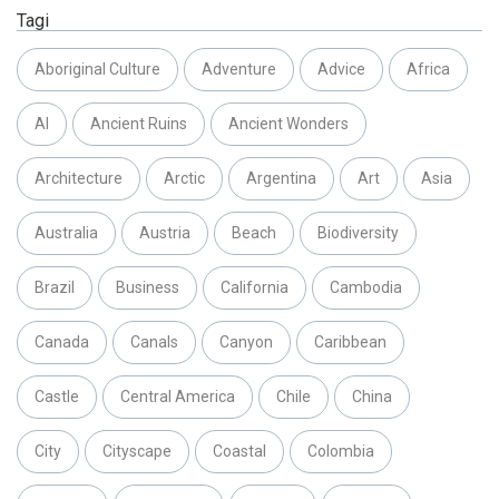
Tagi
Aboriginal Culture
Adventure
Advice
Africa
AI
Ancient Ruins
Ancient Wonders
Architecture
Arctic
Argentina
Art
Asia
Australia
Austria
Beach
Biodiversity
Brazil
Business
California
Cambodia
Canada
Canals
Canyon
Caribbean
Castle
Central America
Chile
China
City
Cityscape
Coastal
Colombia