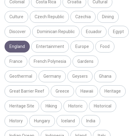
Colonial
Costa Rica
Croatia
Cultural
Culture
Czech Republic
Czechia
Dining
Discover
Dominican Republic
Ecuador
Egypt
England
Entertainment
Europe
Food
France
French Polynesia
Gardens
Geothermal
Germany
Geysers
Ghana
Great Barrier Reef
Greece
Hawaii
Heritage
Heritage Site
Hiking
Historic
Historical
History
Hungary
Iceland
India
Indian Ocean
Indonesia
Island
Italy