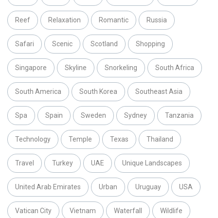
Reef
Relaxation
Romantic
Russia
Safari
Scenic
Scotland
Shopping
Singapore
Skyline
Snorkeling
South Africa
South America
South Korea
Southeast Asia
Spa
Spain
Sweden
Sydney
Tanzania
Technology
Temple
Texas
Thailand
Travel
Turkey
UAE
Unique Landscapes
United Arab Emirates
Urban
Uruguay
USA
Vatican City
Vietnam
Waterfall
Wildlife