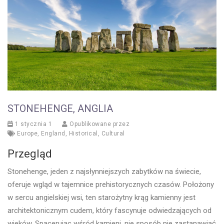
STONEHENGE, ANGLIA
1 stycznia 1
Opublikowane przez
Europe
,
England
,
Historical
,
Cultural
Przegląd
Stonehenge, jeden z najsłynniejszych zabytków na świecie,
oferuje wgląd w tajemnice prehistorycznych czasów. Położony
w sercu angielskiej wsi, ten starożytny krąg kamienny jest
architektonicznym cudem, który fascynuje odwiedzających od
wieków. Spacerując wśród kamieni, nie sposób nie zastanawiać