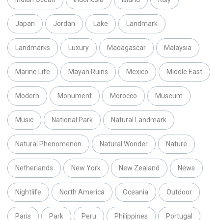
Japan
Jordan
Lake
Landmark
Landmarks
Luxury
Madagascar
Malaysia
Marine Life
Mayan Ruins
Mexico
Middle East
Modern
Monument
Morocco
Museum
Music
National Park
Natural Landmark
Natural Phenomenon
Natural Wonder
Nature
Netherlands
New York
New Zealand
News
Nightlife
North America
Oceania
Outdoor
Paris
Park
Peru
Philippines
Portugal