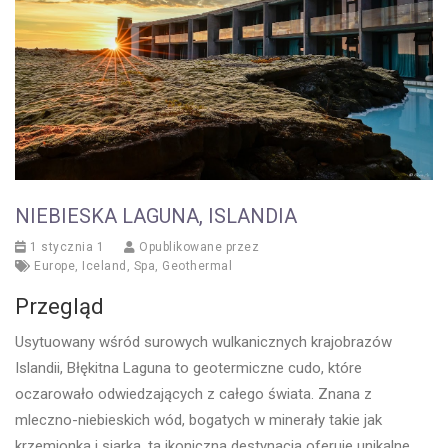
NIEBIESKA LAGUNA, ISLANDIA
1 stycznia 1
Opublikowane przez
Europe
,
Iceland
,
Spa
,
Geothermal
Przegląd
Usytuowany wśród surowych wulkanicznych krajobrazów
Islandii, Błękitna Laguna to geotermiczne cudo, które
oczarowało odwiedzających z całego świata. Znana z
mleczno-niebieskich wód, bogatych w minerały takie jak
krzemionka i siarka, ta ikoniczna destynacja oferuje unikalne