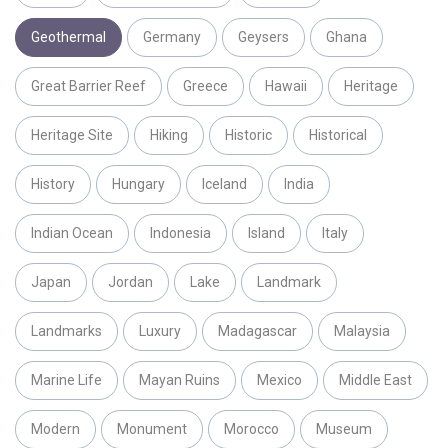
Geothermal
Germany
Geysers
Ghana
Great Barrier Reef
Greece
Hawaii
Heritage
Heritage Site
Hiking
Historic
Historical
History
Hungary
Iceland
India
Indian Ocean
Indonesia
Island
Italy
Japan
Jordan
Lake
Landmark
Landmarks
Luxury
Madagascar
Malaysia
Marine Life
Mayan Ruins
Mexico
Middle East
Modern
Monument
Morocco
Museum