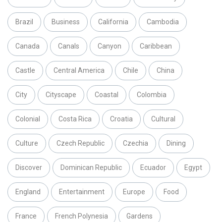
Brazil
Business
California
Cambodia
Canada
Canals
Canyon
Caribbean
Castle
Central America
Chile
China
City
Cityscape
Coastal
Colombia
Colonial
Costa Rica
Croatia
Cultural
Culture
Czech Republic
Czechia
Dining
Discover
Dominican Republic
Ecuador
Egypt
England
Entertainment
Europe
Food
France
French Polynesia
Gardens