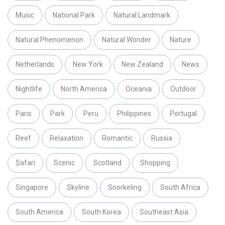
Music
National Park
Natural Landmark
Natural Phenomenon
Natural Wonder
Nature
Netherlands
New York
New Zealand
News
Nightlife
North America
Oceania
Outdoor
Paris
Park
Peru
Philippines
Portugal
Reef
Relaxation
Romantic
Russia
Safari
Scenic
Scotland
Shopping
Singapore
Skyline
Snorkeling
South Africa
South America
South Korea
Southeast Asia