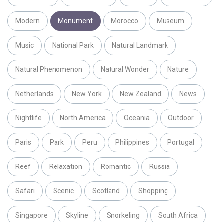
Modern
Monument
Morocco
Museum
Music
National Park
Natural Landmark
Natural Phenomenon
Natural Wonder
Nature
Netherlands
New York
New Zealand
News
Nightlife
North America
Oceania
Outdoor
Paris
Park
Peru
Philippines
Portugal
Reef
Relaxation
Romantic
Russia
Safari
Scenic
Scotland
Shopping
Singapore
Skyline
Snorkeling
South Africa