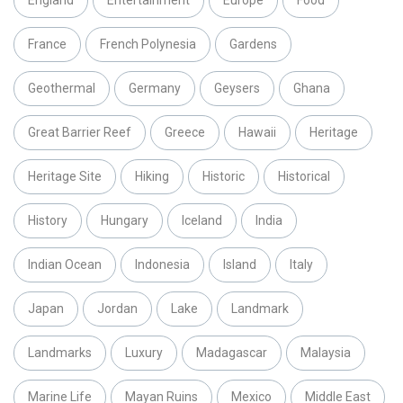
England
Entertainment
Europe
Food
France
French Polynesia
Gardens
Geothermal
Germany
Geysers
Ghana
Great Barrier Reef
Greece
Hawaii
Heritage
Heritage Site
Hiking
Historic
Historical
History
Hungary
Iceland
India
Indian Ocean
Indonesia
Island
Italy
Japan
Jordan
Lake
Landmark
Landmarks
Luxury
Madagascar
Malaysia
Marine Life
Mayan Ruins
Mexico
Middle East