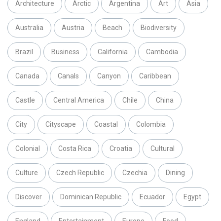
Architecture
Arctic
Argentina
Art
Asia
Australia
Austria
Beach
Biodiversity
Brazil
Business
California
Cambodia
Canada
Canals
Canyon
Caribbean
Castle
Central America
Chile
China
City
Cityscape
Coastal
Colombia
Colonial
Costa Rica
Croatia
Cultural
Culture
Czech Republic
Czechia
Dining
Discover
Dominican Republic
Ecuador
Egypt