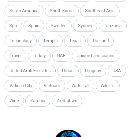
South America
South Korea
Southeast Asia
Spa
Spain
Sweden
Sydney
Tanzania
Technology
Temple
Texas
Thailand
Travel
Turkey
UAE
Unique Landscapes
United Arab Emirates
Urban
Uruguay
USA
Vatican City
Vietnam
Waterfall
Wildlife
Wine
Zambia
Zimbabwe