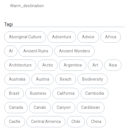
Warm_destination
Tagi
Aboriginal Culture
Adventure
Advice
Africa
AI
Ancient Ruins
Ancient Wonders
Architecture
Arctic
Argentina
Art
Asia
Australia
Austria
Beach
Biodiversity
Brazil
Business
California
Cambodia
Canada
Canals
Canyon
Caribbean
Castle
Central America
Chile
China