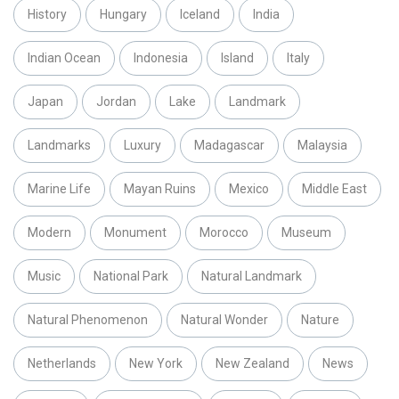
History
Hungary
Iceland
India
Indian Ocean
Indonesia
Island
Italy
Japan
Jordan
Lake
Landmark
Landmarks
Luxury
Madagascar
Malaysia
Marine Life
Mayan Ruins
Mexico
Middle East
Modern
Monument
Morocco
Museum
Music
National Park
Natural Landmark
Natural Phenomenon
Natural Wonder
Nature
Netherlands
New York
New Zealand
News