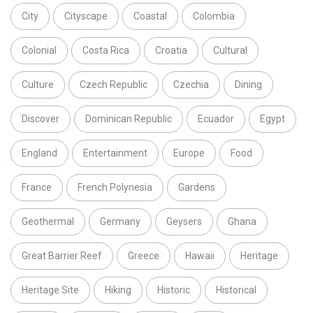
City
Cityscape
Coastal
Colombia
Colonial
Costa Rica
Croatia
Cultural
Culture
Czech Republic
Czechia
Dining
Discover
Dominican Republic
Ecuador
Egypt
England
Entertainment
Europe
Food
France
French Polynesia
Gardens
Geothermal
Germany
Geysers
Ghana
Great Barrier Reef
Greece
Hawaii
Heritage
Heritage Site
Hiking
Historic
Historical