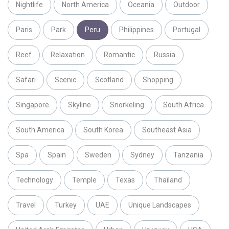
Nightlife
North America
Oceania
Outdoor
Paris
Park
Peru
Philippines
Portugal
Reef
Relaxation
Romantic
Russia
Safari
Scenic
Scotland
Shopping
Singapore
Skyline
Snorkeling
South Africa
South America
South Korea
Southeast Asia
Spa
Spain
Sweden
Sydney
Tanzania
Technology
Temple
Texas
Thailand
Travel
Turkey
UAE
Unique Landscapes