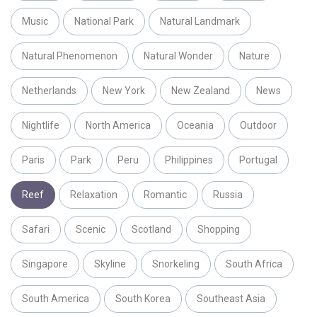
Music
National Park
Natural Landmark
Natural Phenomenon
Natural Wonder
Nature
Netherlands
New York
New Zealand
News
Nightlife
North America
Oceania
Outdoor
Paris
Park
Peru
Philippines
Portugal
Reef
Relaxation
Romantic
Russia
Safari
Scenic
Scotland
Shopping
Singapore
Skyline
Snorkeling
South Africa
South America
South Korea
Southeast Asia