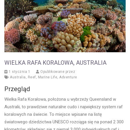
WIELKA RAFA KORALOWA, AUSTRALIA
1 stycznia 1
Opublikowane przez
Australia
,
Reef
,
Marine Life
,
Adventure
Przegląd
Wielka Rafa Koralowa, położona u wybrzeży Queensland w
Australii, to prawdziwe naturalne cudo i największy system raf
koralowych na świecie. To miejsce wpisane na listę
światowego dziedzictwa UNESCO rozciąga się na ponad 2 300
kilometrów, składając się z niemal 3 000 indywidualnych raf i