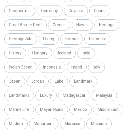
Geothermal
Germany
Geysers
Ghana
Great Barrier Reef
Greece
Hawaii
Heritage
Heritage Site
Hiking
Historic
Historical
History
Hungary
Iceland
India
Indian Ocean
Indonesia
Island
Italy
Japan
Jordan
Lake
Landmark
Landmarks
Luxury
Madagascar
Malaysia
Marine Life
Mayan Ruins
Mexico
Middle East
Modern
Monument
Morocco
Museum