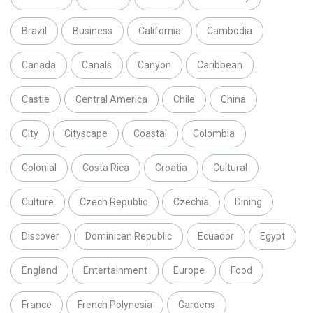
Brazil
Business
California
Cambodia
Canada
Canals
Canyon
Caribbean
Castle
Central America
Chile
China
City
Cityscape
Coastal
Colombia
Colonial
Costa Rica
Croatia
Cultural
Culture
Czech Republic
Czechia
Dining
Discover
Dominican Republic
Ecuador
Egypt
England
Entertainment
Europe
Food
France
French Polynesia
Gardens