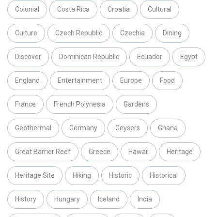
Colonial
Costa Rica
Croatia
Cultural
Culture
Czech Republic
Czechia
Dining
Discover
Dominican Republic
Ecuador
Egypt
England
Entertainment
Europe
Food
France
French Polynesia
Gardens
Geothermal
Germany
Geysers
Ghana
Great Barrier Reef
Greece
Hawaii
Heritage
Heritage Site
Hiking
Historic
Historical
History
Hungary
Iceland
India