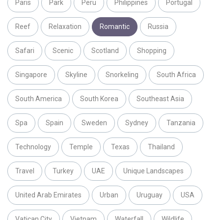
Paris
Park
Peru
Philippines
Portugal
Reef
Relaxation
Romantic
Russia
Safari
Scenic
Scotland
Shopping
Singapore
Skyline
Snorkeling
South Africa
South America
South Korea
Southeast Asia
Spa
Spain
Sweden
Sydney
Tanzania
Technology
Temple
Texas
Thailand
Travel
Turkey
UAE
Unique Landscapes
United Arab Emirates
Urban
Uruguay
USA
Vatican City
Vietnam
Waterfall
Wildlife