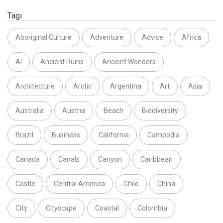
Tagi
Aboriginal Culture
Adventure
Advice
Africa
AI
Ancient Ruins
Ancient Wonders
Architecture
Arctic
Argentina
Art
Asia
Australia
Austria
Beach
Biodiversity
Brazil
Business
California
Cambodia
Canada
Canals
Canyon
Caribbean
Castle
Central America
Chile
China
City
Cityscape
Coastal
Colombia