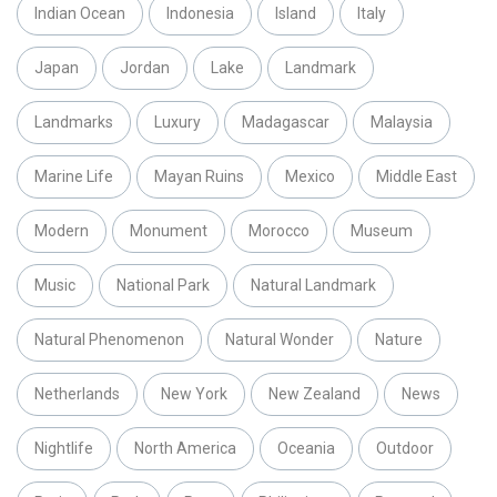
Indian Ocean
Indonesia
Island
Italy
Japan
Jordan
Lake
Landmark
Landmarks
Luxury
Madagascar
Malaysia
Marine Life
Mayan Ruins
Mexico
Middle East
Modern
Monument
Morocco
Museum
Music
National Park
Natural Landmark
Natural Phenomenon
Natural Wonder
Nature
Netherlands
New York
New Zealand
News
Nightlife
North America
Oceania
Outdoor