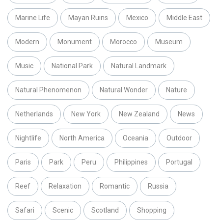
Marine Life
Mayan Ruins
Mexico
Middle East
Modern
Monument
Morocco
Museum
Music
National Park
Natural Landmark
Natural Phenomenon
Natural Wonder
Nature
Netherlands
New York
New Zealand
News
Nightlife
North America
Oceania
Outdoor
Paris
Park
Peru
Philippines
Portugal
Reef
Relaxation
Romantic
Russia
Safari
Scenic
Scotland
Shopping