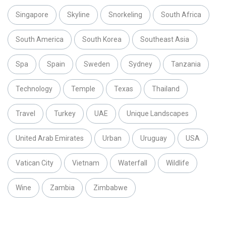
Singapore
Skyline
Snorkeling
South Africa
South America
South Korea
Southeast Asia
Spa
Spain
Sweden
Sydney
Tanzania
Technology
Temple
Texas
Thailand
Travel
Turkey
UAE
Unique Landscapes
United Arab Emirates
Urban
Uruguay
USA
Vatican City
Vietnam
Waterfall
Wildlife
Wine
Zambia
Zimbabwe