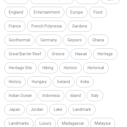
England
Entertainment
Europe
Food
France
French Polynesia
Gardens
Geothermal
Germany
Geysers
Ghana
Great Barrier Reef
Greece
Hawaii
Heritage
Heritage Site
Hiking
Historic
Historical
History
Hungary
Iceland
India
Indian Ocean
Indonesia
Island
Italy
Japan
Jordan
Lake
Landmark
Landmarks
Luxury
Madagascar
Malaysia