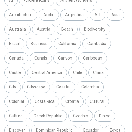
AI
Ancient Ruins
Ancient Wonders
Architecture
Arctic
Argentina
Art
Asia
Australia
Austria
Beach
Biodiversity
Brazil
Business
California
Cambodia
Canada
Canals
Canyon
Caribbean
Castle
Central America
Chile
China
City
Cityscape
Coastal
Colombia
Colonial
Costa Rica
Croatia
Cultural
Culture
Czech Republic
Czechia
Dining
Discover
Dominican Republic
Ecuador
Egypt