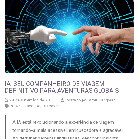
IA: SEU COMPANHEIRO DE VIAGEM
DEFINITIVO PARA AVENTURAS GLOBAIS
24 de setembro de 2018
Postado por
Amit Gangwar
News
,
Travel
,
AI
,
Discover
A IA está revolucionando a experiência de viagem,
tornando-a mais acessível, enriquecedora e agradável.
Ao derrubar barreiras linguísticas, descobrir insights