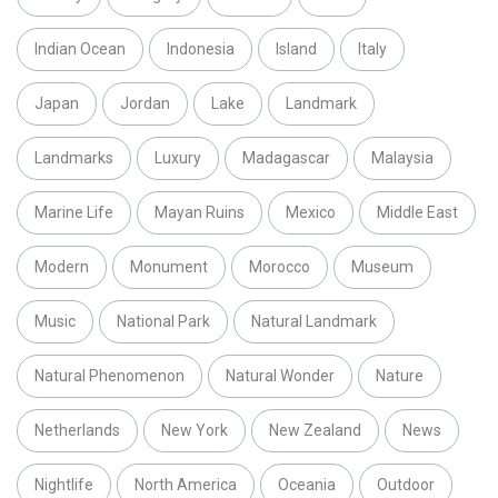
Indian Ocean
Indonesia
Island
Italy
Japan
Jordan
Lake
Landmark
Landmarks
Luxury
Madagascar
Malaysia
Marine Life
Mayan Ruins
Mexico
Middle East
Modern
Monument
Morocco
Museum
Music
National Park
Natural Landmark
Natural Phenomenon
Natural Wonder
Nature
Netherlands
New York
New Zealand
News
Nightlife
North America
Oceania
Outdoor