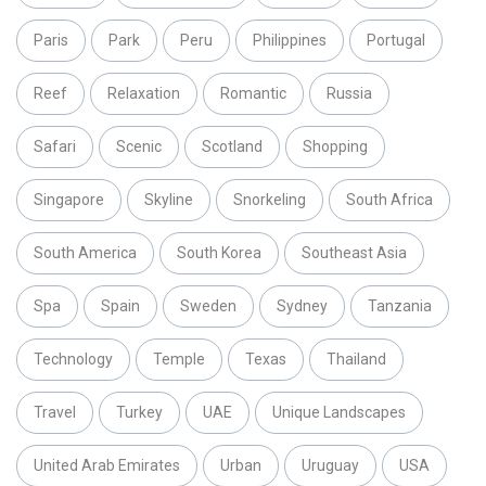
Paris
Park
Peru
Philippines
Portugal
Reef
Relaxation
Romantic
Russia
Safari
Scenic
Scotland
Shopping
Singapore
Skyline
Snorkeling
South Africa
South America
South Korea
Southeast Asia
Spa
Spain
Sweden
Sydney
Tanzania
Technology
Temple
Texas
Thailand
Travel
Turkey
UAE
Unique Landscapes
United Arab Emirates
Urban
Uruguay
USA