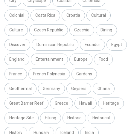
City
Cityscape
Coastal
Colombia
Colonial
Costa Rica
Croatia
Cultural
Culture
Czech Republic
Czechia
Dining
Discover
Dominican Republic
Ecuador
Egypt
England
Entertainment
Europe
Food
France
French Polynesia
Gardens
Geothermal
Germany
Geysers
Ghana
Great Barrier Reef
Greece
Hawaii
Heritage
Heritage Site
Hiking
Historic
Historical
History
Hungary
Iceland
India