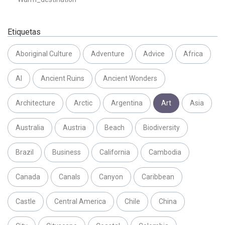
Etiquetas
Aboriginal Culture
Adventure
Advice
Africa
AI
Ancient Ruins
Ancient Wonders
Architecture
Arctic
Argentina
Art
Asia
Australia
Austria
Beach
Biodiversity
Brazil
Business
California
Cambodia
Canada
Canals
Canyon
Caribbean
Castle
Central America
Chile
China