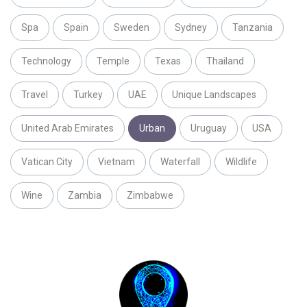
Spa
Spain
Sweden
Sydney
Tanzania
Technology
Temple
Texas
Thailand
Travel
Turkey
UAE
Unique Landscapes
United Arab Emirates
Urban
Uruguay
USA
Vatican City
Vietnam
Waterfall
Wildlife
Wine
Zambia
Zimbabwe