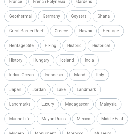
France
French Polynesia
Gardens
Geothermal
Germany
Geysers
Ghana
Great Barrier Reef
Greece
Hawaii
Heritage
Heritage Site
Hiking
Historic
Historical
History
Hungary
Iceland
India
Indian Ocean
Indonesia
Island
Italy
Japan
Jordan
Lake
Landmark
Landmarks
Luxury
Madagascar
Malaysia
Marine Life
Mayan Ruins
Mexico
Middle East
Modern
Monument
Morocco
Museum