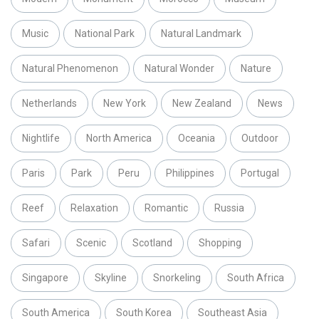
Music
National Park
Natural Landmark
Natural Phenomenon
Natural Wonder
Nature
Netherlands
New York
New Zealand
News
Nightlife
North America
Oceania
Outdoor
Paris
Park
Peru
Philippines
Portugal
Reef
Relaxation
Romantic
Russia
Safari
Scenic
Scotland
Shopping
Singapore
Skyline
Snorkeling
South Africa
South America
South Korea
Southeast Asia