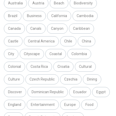
Australia
Austria
Beach
Biodiversity
Brazil
Business
California
Cambodia
Canada
Canals
Canyon
Caribbean
Castle
Central America
Chile
China
City
Cityscape
Coastal
Colombia
Colonial
Costa Rica
Croatia
Cultural
Culture
Czech Republic
Czechia
Dining
Discover
Dominican Republic
Ecuador
Egypt
England
Entertainment
Europe
Food