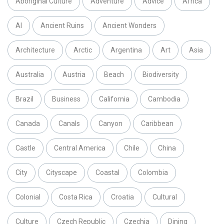
Aboriginal Culture
Adventure
Advice
Africa
AI
Ancient Ruins
Ancient Wonders
Architecture
Arctic
Argentina
Art
Asia
Australia
Austria
Beach
Biodiversity
Brazil
Business
California
Cambodia
Canada
Canals
Canyon
Caribbean
Castle
Central America
Chile
China
City
Cityscape
Coastal
Colombia
Colonial
Costa Rica
Croatia
Cultural
Culture
Czech Republic
Czechia
Dining