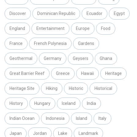
Discover
Dominican Republic
Ecuador
Egypt
England
Entertainment
Europe
Food
France
French Polynesia
Gardens
Geothermal
Germany
Geysers
Ghana
Great Barrier Reef
Greece
Hawaii
Heritage
Heritage Site
Hiking
Historic
Historical
History
Hungary
Iceland
India
Indian Ocean
Indonesia
Island
Italy
Japan
Jordan
Lake
Landmark