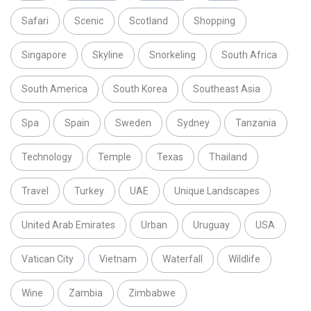
Safari
Scenic
Scotland
Shopping
Singapore
Skyline
Snorkeling
South Africa
South America
South Korea
Southeast Asia
Spa
Spain
Sweden
Sydney
Tanzania
Technology
Temple
Texas
Thailand
Travel
Turkey
UAE
Unique Landscapes
United Arab Emirates
Urban
Uruguay
USA
Vatican City
Vietnam
Waterfall
Wildlife
Wine
Zambia
Zimbabwe