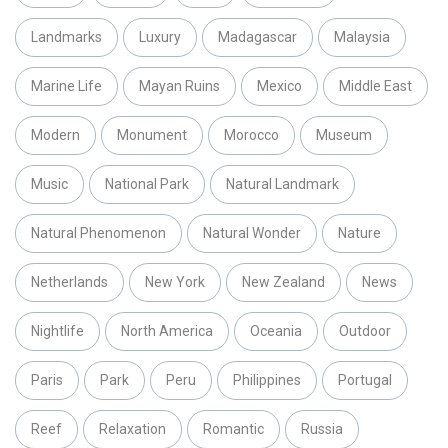
Landmarks
Luxury
Madagascar
Malaysia
Marine Life
Mayan Ruins
Mexico
Middle East
Modern
Monument
Morocco
Museum
Music
National Park
Natural Landmark
Natural Phenomenon
Natural Wonder
Nature
Netherlands
New York
New Zealand
News
Nightlife
North America
Oceania
Outdoor
Paris
Park
Peru
Philippines
Portugal
Reef
Relaxation
Romantic
Russia