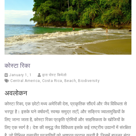
कोस्टा रिका
January 1, 1
द्वारा पोस्ट कियेलो
Central America
,
Costa Rica
,
Beach
,
Biodiversity
अवलोकन
कोस्टा रिका, एक छोटो मध्य अमेरिकी देश, प्राकृतिक सौंदर्य और जैव विविधता से
भरपूर है। इसके घने वर्षावनों, स्वच्छ समुद्र तटों, और सक्रिय ज्वालामुखियों के
लिए जाना जाता है, कोस्टा रिका प्रकृति प्रेमियों और साहसिकता के खोजियों के
लिए एक स्वर्ग है। देश की समृद्ध जैव विविधता इसके कई राष्ट्रीय उद्यानों में संरक्षित
है, जो विभिन्न वन्यजीव प्रजातियों को आश्रय प्रदान करती है, जिसमें हाउलर बंदर,