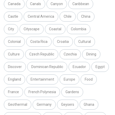
Canada
Canals
Canyon
Caribbean
Castle
Central America
Chile
China
City
Cityscape
Coastal
Colombia
Colonial
Costa Rica
Croatia
Cultural
Culture
Czech Republic
Czechia
Dining
Discover
Dominican Republic
Ecuador
Egypt
England
Entertainment
Europe
Food
France
French Polynesia
Gardens
Geothermal
Germany
Geysers
Ghana