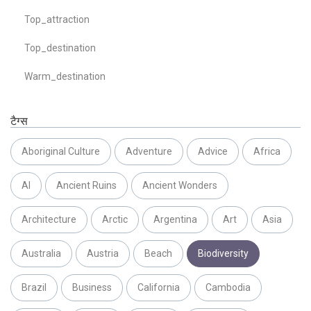
Top_attraction
Top_destination
Warm_destination
टैग्स
Aboriginal Culture
Adventure
Advice
Africa
AI
Ancient Ruins
Ancient Wonders
Architecture
Arctic
Argentina
Art
Asia
Australia
Austria
Beach
Biodiversity
Brazil
Business
California
Cambodia