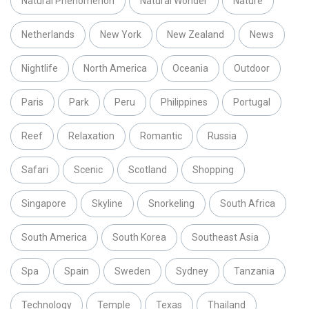
Natural Phenomenon
Natural Wonder
Nature
Netherlands
New York
New Zealand
News
Nightlife
North America
Oceania
Outdoor
Paris
Park
Peru
Philippines
Portugal
Reef
Relaxation
Romantic
Russia
Safari
Scenic
Scotland
Shopping
Singapore
Skyline
Snorkeling
South Africa
South America
South Korea
Southeast Asia
Spa
Spain
Sweden
Sydney
Tanzania
Technology
Temple
Texas
Thailand