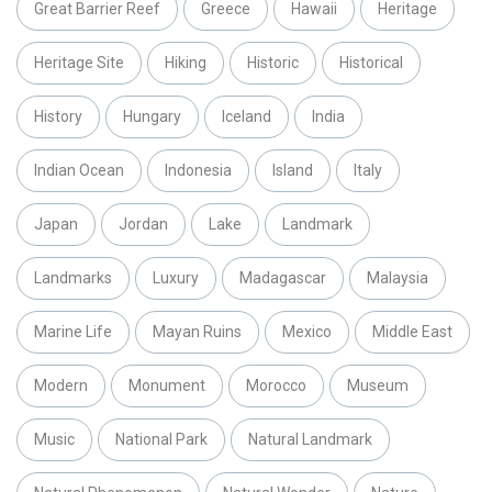
Great Barrier Reef
Greece
Hawaii
Heritage
Heritage Site
Hiking
Historic
Historical
History
Hungary
Iceland
India
Indian Ocean
Indonesia
Island
Italy
Japan
Jordan
Lake
Landmark
Landmarks
Luxury
Madagascar
Malaysia
Marine Life
Mayan Ruins
Mexico
Middle East
Modern
Monument
Morocco
Museum
Music
National Park
Natural Landmark