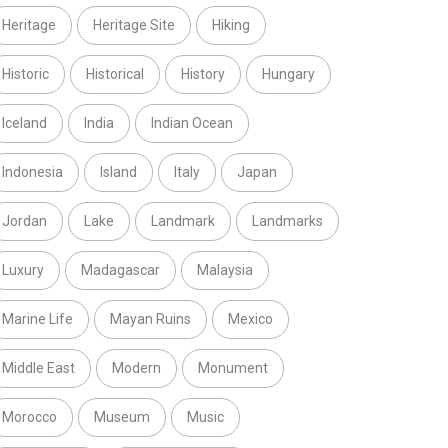
Heritage
Heritage Site
Hiking
Historic
Historical
History
Hungary
Iceland
India
Indian Ocean
Indonesia
Island
Italy
Japan
Jordan
Lake
Landmark
Landmarks
Luxury
Madagascar
Malaysia
Marine Life
Mayan Ruins
Mexico
Middle East
Modern
Monument
Morocco
Museum
Music