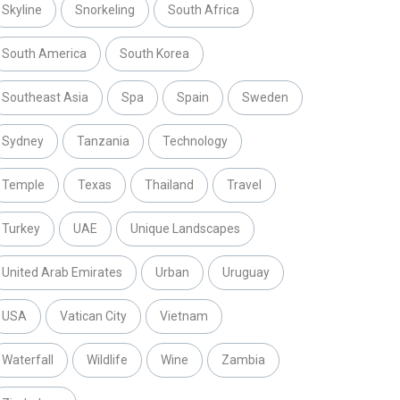
Skyline
Snorkeling
South Africa
South America
South Korea
Southeast Asia
Spa
Spain
Sweden
Sydney
Tanzania
Technology
Temple
Texas
Thailand
Travel
Turkey
UAE
Unique Landscapes
United Arab Emirates
Urban
Uruguay
USA
Vatican City
Vietnam
Waterfall
Wildlife
Wine
Zambia