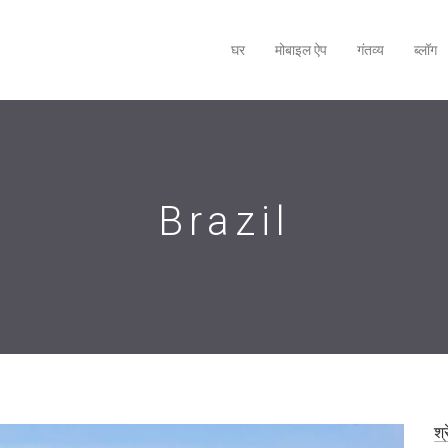
घर
मोबाइल ऐप
गंतव्य
ब्लॉग
Brazil
श्