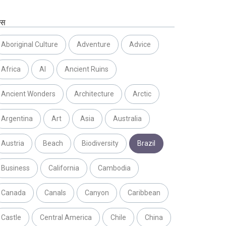
ग्स
Aboriginal Culture
Adventure
Advice
Africa
AI
Ancient Ruins
Ancient Wonders
Architecture
Arctic
Argentina
Art
Asia
Australia
Austria
Beach
Biodiversity
Brazil
Business
California
Cambodia
Canada
Canals
Canyon
Caribbean
Castle
Central America
Chile
China