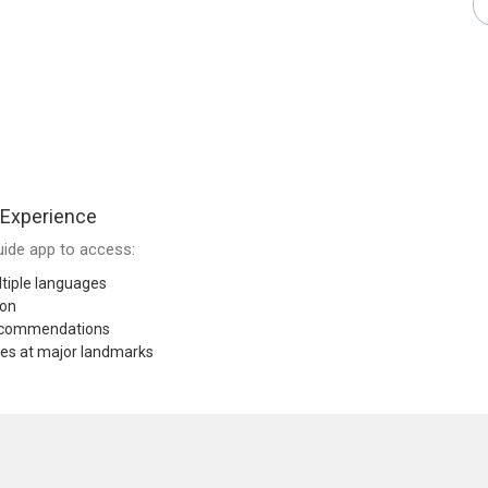
 Experience
ide app to access:
tiple languages
ion
recommendations
res at major landmarks