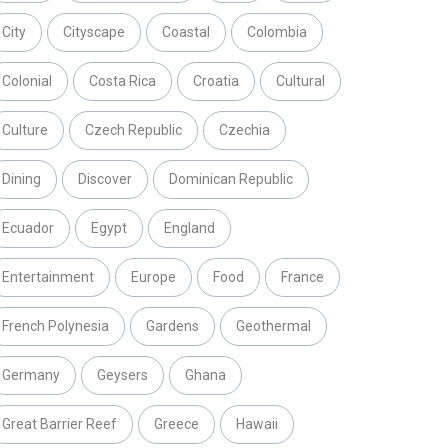
City
Cityscape
Coastal
Colombia
Colonial
Costa Rica
Croatia
Cultural
Culture
Czech Republic
Czechia
Dining
Discover
Dominican Republic
Ecuador
Egypt
England
Entertainment
Europe
Food
France
French Polynesia
Gardens
Geothermal
Germany
Geysers
Ghana
Great Barrier Reef
Greece
Hawaii