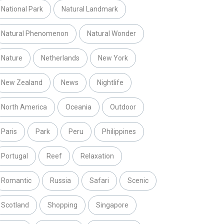
National Park
Natural Landmark
Natural Phenomenon
Natural Wonder
Nature
Netherlands
New York
New Zealand
News
Nightlife
North America
Oceania
Outdoor
Paris
Park
Peru
Philippines
Portugal
Reef
Relaxation
Romantic
Russia
Safari
Scenic
Scotland
Shopping
Singapore