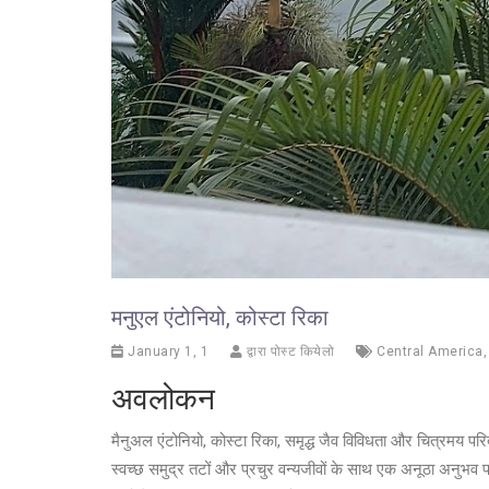
मनुएल एंटोनियो, कोस्टा रिका
January 1, 1
द्वारा पोस्ट कियेलो
Central America
अवलोकन
मैनुअल एंटोनियो, कोस्टा रिका, समृद्ध जैव विविधता और चित्रमय परिदृश
स्वच्छ समुद्र तटों और प्रचुर वन्यजीवों के साथ एक अनूठा अनुभव 