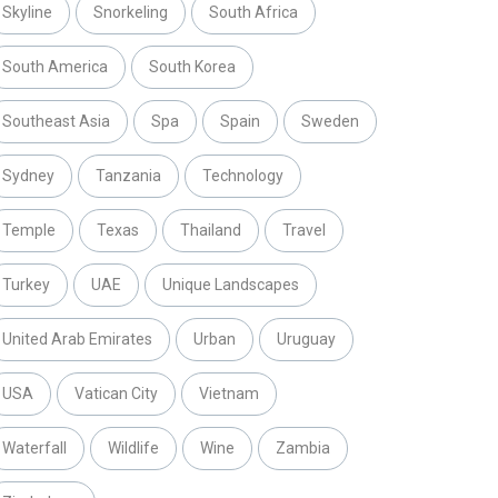
Skyline
Snorkeling
South Africa
South America
South Korea
Southeast Asia
Spa
Spain
Sweden
Sydney
Tanzania
Technology
Temple
Texas
Thailand
Travel
Turkey
UAE
Unique Landscapes
United Arab Emirates
Urban
Uruguay
USA
Vatican City
Vietnam
Waterfall
Wildlife
Wine
Zambia