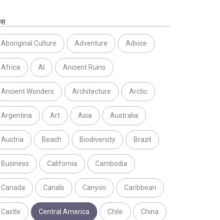
ग्स
Aboriginal Culture
Adventure
Advice
Africa
AI
Ancient Ruins
Ancient Wonders
Architecture
Arctic
Argentina
Art
Asia
Australia
Austria
Beach
Biodiversity
Brazil
Business
California
Cambodia
Canada
Canals
Canyon
Caribbean
Castle
Central America
Chile
China