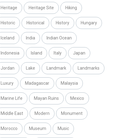
Heritage
Heritage Site
Hiking
Historic
Historical
History
Hungary
Iceland
India
Indian Ocean
Indonesia
Island
Italy
Japan
Jordan
Lake
Landmark
Landmarks
Luxury
Madagascar
Malaysia
Marine Life
Mayan Ruins
Mexico
Middle East
Modern
Monument
Morocco
Museum
Music