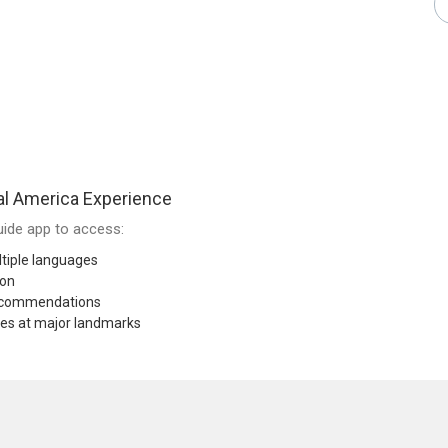
al America Experience
ide app to access:
tiple languages
ion
recommendations
res at major landmarks