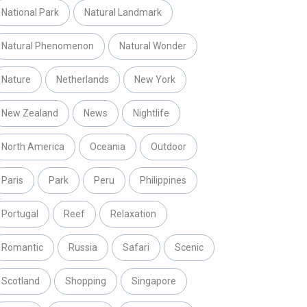
National Park
Natural Landmark
Natural Phenomenon
Natural Wonder
Nature
Netherlands
New York
New Zealand
News
Nightlife
North America
Oceania
Outdoor
Paris
Park
Peru
Philippines
Portugal
Reef
Relaxation
Romantic
Russia
Safari
Scenic
Scotland
Shopping
Singapore