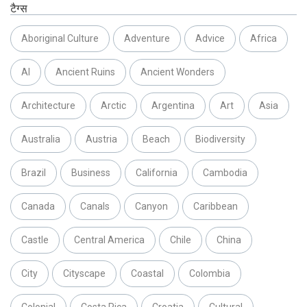
टैग्स
Aboriginal Culture
Adventure
Advice
Africa
AI
Ancient Ruins
Ancient Wonders
Architecture
Arctic
Argentina
Art
Asia
Australia
Austria
Beach
Biodiversity
Brazil
Business
California
Cambodia
Canada
Canals
Canyon
Caribbean
Castle
Central America
Chile
China
City
Cityscape
Coastal
Colombia