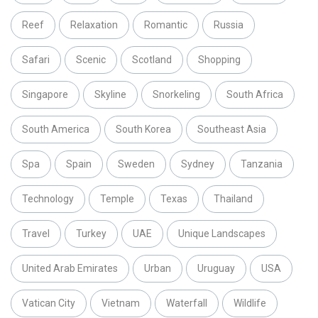
Reef
Relaxation
Romantic
Russia
Safari
Scenic
Scotland
Shopping
Singapore
Skyline
Snorkeling
South Africa
South America
South Korea
Southeast Asia
Spa
Spain
Sweden
Sydney
Tanzania
Technology
Temple
Texas
Thailand
Travel
Turkey
UAE
Unique Landscapes
United Arab Emirates
Urban
Uruguay
USA
Vatican City
Vietnam
Waterfall
Wildlife