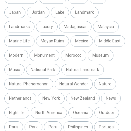
Japan
Jordan
Lake
Landmark
Landmarks
Luxury
Madagascar
Malaysia
Marine Life
Mayan Ruins
Mexico
Middle East
Modern
Monument
Morocco
Museum
Music
National Park
Natural Landmark
Natural Phenomenon
Natural Wonder
Nature
Netherlands
New York
New Zealand
News
Nightlife
North America
Oceania
Outdoor
Paris
Park
Peru
Philippines
Portugal