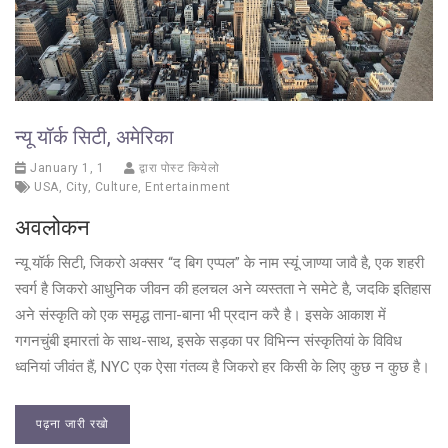
न्यू यॉर्क सिटी, अमेरिका
January 1, 1
द्वारा पोस्ट कियेलो
USA
,
City
,
Culture
,
Entertainment
अवलोकन
न्यू यॉर्क सिटी, जिकरो अक्सर “द बिग एप्पल” के नाम स्यूं जाण्या जावै है, एक शहरी
स्वर्ग है जिकरो आधुनिक जीवन की हलचल अने व्यस्तता ने समेटे है, जदकि इतिहास
अने संस्कृति को एक समृद्ध ताना-बाना भी प्रदान करै है। इसके आकाश में
गगनचुंबी इमारतां के साथ-साथ, इसके सड़का पर विभिन्न संस्कृतियां के विविध
ध्वनियां जीवंत हैं, NYC एक ऐसा गंतव्य है जिकरो हर किसी के लिए कुछ न कुछ है।
पढ़ना जारी रखो