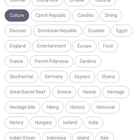
Colonial
Costa Rica
Croatia
Cultural
Culture
Czech Republic
Czechia
Dining
Discover
Dominican Republic
Ecuador
Egypt
England
Entertainment
Europe
Food
France
French Polynesia
Gardens
Geothermal
Germany
Geysers
Ghana
Great Barrier Reef
Greece
Hawaii
Heritage
Heritage Site
Hiking
Historic
Historical
History
Hungary
Iceland
India
Indian Ocean
Indonesia
Island
Italy