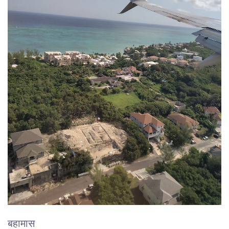
बहामास