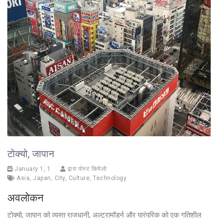
टोक्यो, जापान
January 1, 1
द्वारा पोस्ट कियेलो
Asia
,
Japan
,
City
,
Culture
,
Technology
अवलोकन
टोक्यो, जापान को व्यस्त राजधानी, अल्ट्रामॉडर्न और पारंपरिक को एक गतिशील