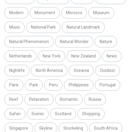
Modern
Monument
Morocco
Museum
Music
National Park
Natural Landmark
Natural Phenomenon
Natural Wonder
Nature
Netherlands
New York
New Zealand
News
Nightlife
North America
Oceania
Outdoor
Paris
Park
Peru
Philippines
Portugal
Reef
Relaxation
Romantic
Russia
Safari
Scenic
Scotland
Shopping
Singapore
Skyline
Snorkeling
South Africa