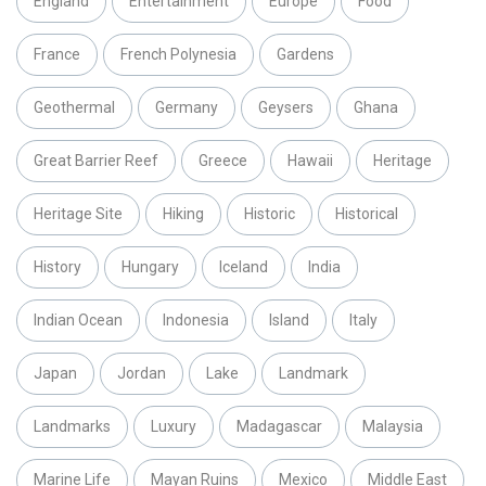
England
Entertainment
Europe
Food
France
French Polynesia
Gardens
Geothermal
Germany
Geysers
Ghana
Great Barrier Reef
Greece
Hawaii
Heritage
Heritage Site
Hiking
Historic
Historical
History
Hungary
Iceland
India
Indian Ocean
Indonesia
Island
Italy
Japan
Jordan
Lake
Landmark
Landmarks
Luxury
Madagascar
Malaysia
Marine Life
Mayan Ruins
Mexico
Middle East