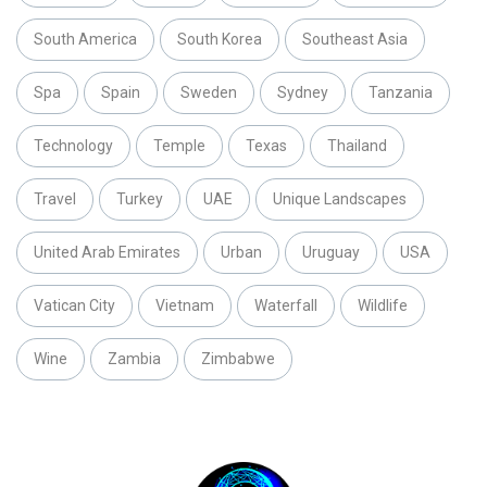
South America
South Korea
Southeast Asia
Spa
Spain
Sweden
Sydney
Tanzania
Technology
Temple
Texas
Thailand
Travel
Turkey
UAE
Unique Landscapes
United Arab Emirates
Urban
Uruguay
USA
Vatican City
Vietnam
Waterfall
Wildlife
Wine
Zambia
Zimbabwe