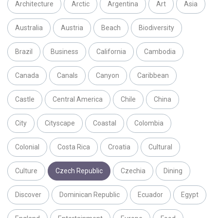
Architecture
Arctic
Argentina
Art
Asia
Australia
Austria
Beach
Biodiversity
Brazil
Business
California
Cambodia
Canada
Canals
Canyon
Caribbean
Castle
Central America
Chile
China
City
Cityscape
Coastal
Colombia
Colonial
Costa Rica
Croatia
Cultural
Culture
Czech Republic
Czechia
Dining
Discover
Dominican Republic
Ecuador
Egypt