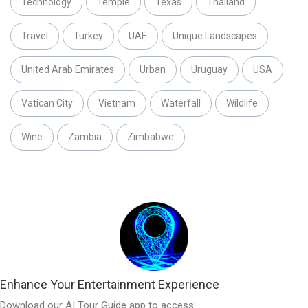
Technology
Temple
Texas
Thailand
Travel
Turkey
UAE
Unique Landscapes
United Arab Emirates
Urban
Uruguay
USA
Vatican City
Vietnam
Waterfall
Wildlife
Wine
Zambia
Zimbabwe
Enhance Your Entertainment Experience
Download our AI Tour Guide app to access: