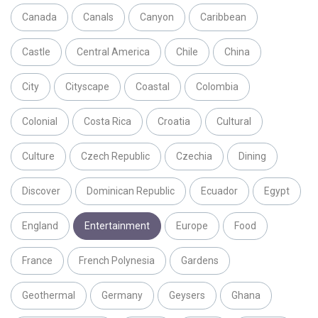
Canada
Canals
Canyon
Caribbean
Castle
Central America
Chile
China
City
Cityscape
Coastal
Colombia
Colonial
Costa Rica
Croatia
Cultural
Culture
Czech Republic
Czechia
Dining
Discover
Dominican Republic
Ecuador
Egypt
England
Entertainment
Europe
Food
France
French Polynesia
Gardens
Geothermal
Germany
Geysers
Ghana