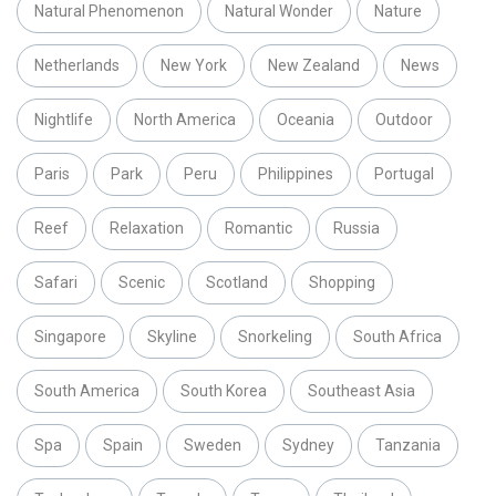
Natural Phenomenon
Natural Wonder
Nature
Netherlands
New York
New Zealand
News
Nightlife
North America
Oceania
Outdoor
Paris
Park
Peru
Philippines
Portugal
Reef
Relaxation
Romantic
Russia
Safari
Scenic
Scotland
Shopping
Singapore
Skyline
Snorkeling
South Africa
South America
South Korea
Southeast Asia
Spa
Spain
Sweden
Sydney
Tanzania