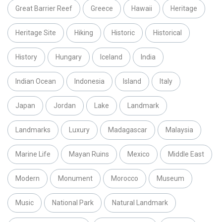
Great Barrier Reef
Greece
Hawaii
Heritage
Heritage Site
Hiking
Historic
Historical
History
Hungary
Iceland
India
Indian Ocean
Indonesia
Island
Italy
Japan
Jordan
Lake
Landmark
Landmarks
Luxury
Madagascar
Malaysia
Marine Life
Mayan Ruins
Mexico
Middle East
Modern
Monument
Morocco
Museum
Music
National Park
Natural Landmark