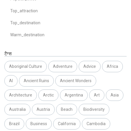
Top_attraction
Top_destination
Warm_destination
टैग्स
Aboriginal Culture
Adventure
Advice
Africa
AI
Ancient Ruins
Ancient Wonders
Architecture
Arctic
Argentina
Art
Asia
Australia
Austria
Beach
Biodiversity
Brazil
Business
California
Cambodia