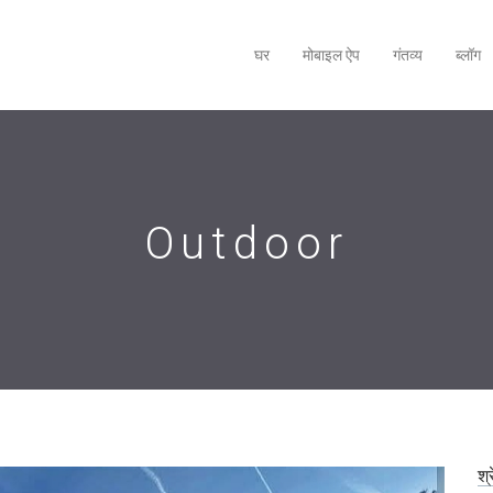
घर
मोबाइल ऐप
गंतव्य
ब्लॉग
Outdoor
श्