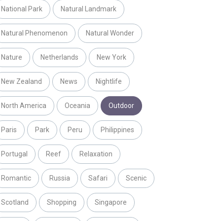
National Park
Natural Landmark
Natural Phenomenon
Natural Wonder
Nature
Netherlands
New York
New Zealand
News
Nightlife
North America
Oceania
Outdoor
Paris
Park
Peru
Philippines
Portugal
Reef
Relaxation
Romantic
Russia
Safari
Scenic
Scotland
Shopping
Singapore