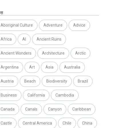
ग्स
Aboriginal Culture
Adventure
Advice
Africa
AI
Ancient Ruins
Ancient Wonders
Architecture
Arctic
Argentina
Art
Asia
Australia
Austria
Beach
Biodiversity
Brazil
Business
California
Cambodia
Canada
Canals
Canyon
Caribbean
Castle
Central America
Chile
China