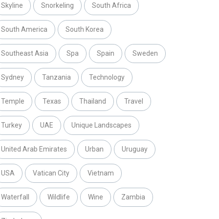
Skyline
Snorkeling
South Africa
South America
South Korea
Southeast Asia
Spa
Spain
Sweden
Sydney
Tanzania
Technology
Temple
Texas
Thailand
Travel
Turkey
UAE
Unique Landscapes
United Arab Emirates
Urban
Uruguay
USA
Vatican City
Vietnam
Waterfall
Wildlife
Wine
Zambia