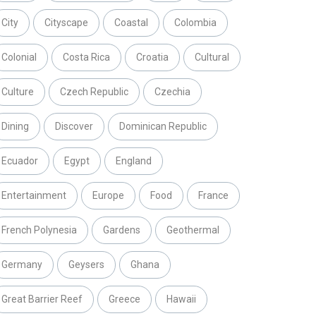
City
Cityscape
Coastal
Colombia
Colonial
Costa Rica
Croatia
Cultural
Culture
Czech Republic
Czechia
Dining
Discover
Dominican Republic
Ecuador
Egypt
England
Entertainment
Europe
Food
France
French Polynesia
Gardens
Geothermal
Germany
Geysers
Ghana
Great Barrier Reef
Greece
Hawaii