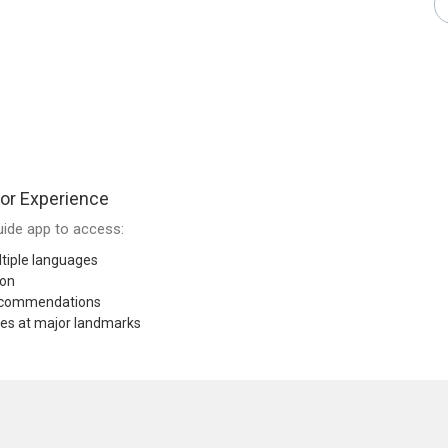
or Experience
ide app to access:
tiple languages
ion
recommendations
res at major landmarks