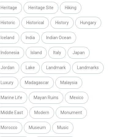
Heritage
Heritage Site
Hiking
Historic
Historical
History
Hungary
Iceland
India
Indian Ocean
Indonesia
Island
Italy
Japan
Jordan
Lake
Landmark
Landmarks
Luxury
Madagascar
Malaysia
Marine Life
Mayan Ruins
Mexico
Middle East
Modern
Monument
Morocco
Museum
Music