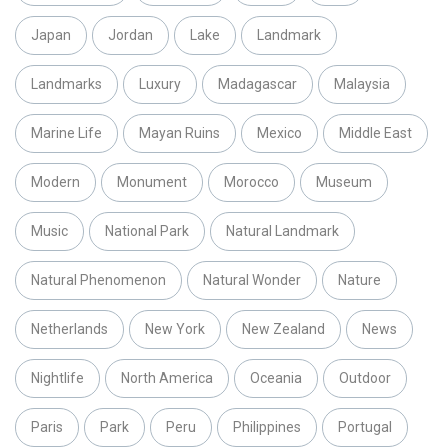
Japan
Jordan
Lake
Landmark
Landmarks
Luxury
Madagascar
Malaysia
Marine Life
Mayan Ruins
Mexico
Middle East
Modern
Monument
Morocco
Museum
Music
National Park
Natural Landmark
Natural Phenomenon
Natural Wonder
Nature
Netherlands
New York
New Zealand
News
Nightlife
North America
Oceania
Outdoor
Paris
Park
Peru
Philippines
Portugal