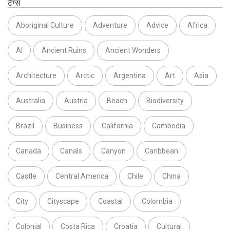
टैग्स
Aboriginal Culture
Adventure
Advice
Africa
AI
Ancient Ruins
Ancient Wonders
Architecture
Arctic
Argentina
Art
Asia
Australia
Austria
Beach
Biodiversity
Brazil
Business
California
Cambodia
Canada
Canals
Canyon
Caribbean
Castle
Central America
Chile
China
City
Cityscape
Coastal
Colombia
Colonial
Costa Rica
Croatia
Cultural