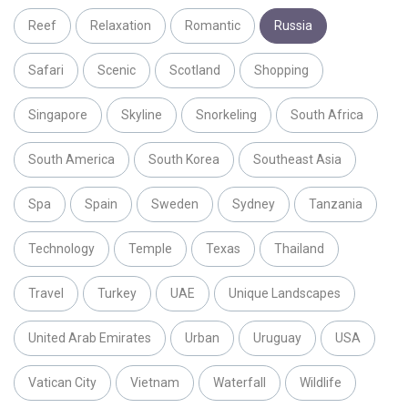
Reef
Relaxation
Romantic
Russia
Safari
Scenic
Scotland
Shopping
Singapore
Skyline
Snorkeling
South Africa
South America
South Korea
Southeast Asia
Spa
Spain
Sweden
Sydney
Tanzania
Technology
Temple
Texas
Thailand
Travel
Turkey
UAE
Unique Landscapes
United Arab Emirates
Urban
Uruguay
USA
Vatican City
Vietnam
Waterfall
Wildlife