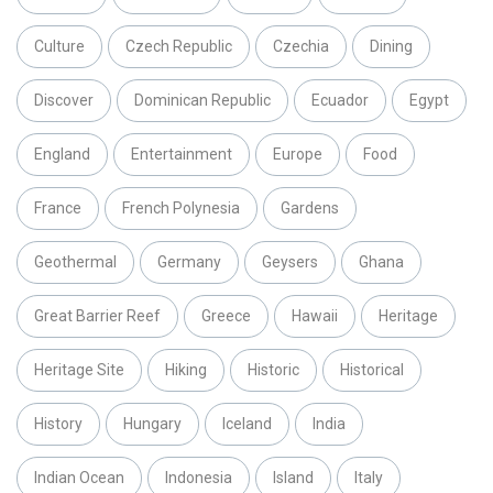
Culture
Czech Republic
Czechia
Dining
Discover
Dominican Republic
Ecuador
Egypt
England
Entertainment
Europe
Food
France
French Polynesia
Gardens
Geothermal
Germany
Geysers
Ghana
Great Barrier Reef
Greece
Hawaii
Heritage
Heritage Site
Hiking
Historic
Historical
History
Hungary
Iceland
India
Indian Ocean
Indonesia
Island
Italy