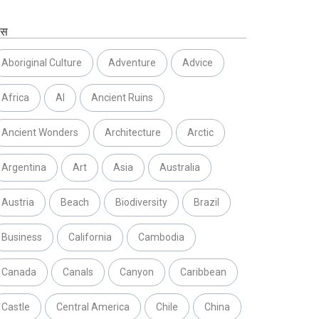
ग्स
Aboriginal Culture
Adventure
Advice
Africa
AI
Ancient Ruins
Ancient Wonders
Architecture
Arctic
Argentina
Art
Asia
Australia
Austria
Beach
Biodiversity
Brazil
Business
California
Cambodia
Canada
Canals
Canyon
Caribbean
Castle
Central America
Chile
China