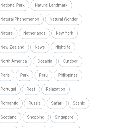
National Park
Natural Landmark
Natural Phenomenon
Natural Wonder
Nature
Netherlands
New York
New Zealand
News
Nightlife
North America
Oceania
Outdoor
Paris
Park
Peru
Philippines
Portugal
Reef
Relaxation
Romantic
Russia
Safari
Scenic
Scotland
Shopping
Singapore