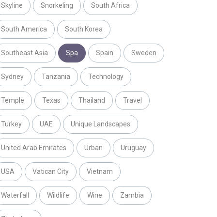
Skyline
Snorkeling
South Africa
South America
South Korea
Southeast Asia
Spa
Spain
Sweden
Sydney
Tanzania
Technology
Temple
Texas
Thailand
Travel
Turkey
UAE
Unique Landscapes
United Arab Emirates
Urban
Uruguay
USA
Vatican City
Vietnam
Waterfall
Wildlife
Wine
Zambia