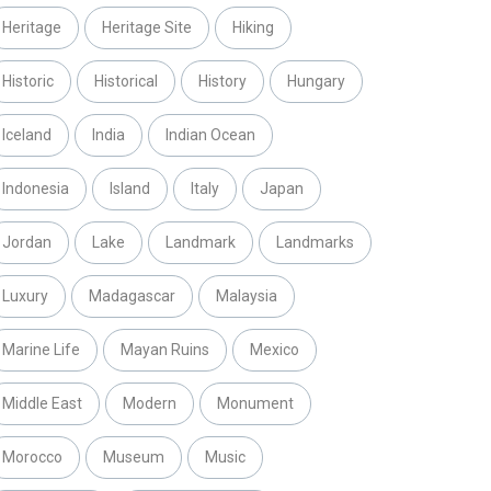
Heritage
Heritage Site
Hiking
Historic
Historical
History
Hungary
Iceland
India
Indian Ocean
Indonesia
Island
Italy
Japan
Jordan
Lake
Landmark
Landmarks
Luxury
Madagascar
Malaysia
Marine Life
Mayan Ruins
Mexico
Middle East
Modern
Monument
Morocco
Museum
Music