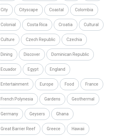
City
Cityscape
Coastal
Colombia
Colonial
Costa Rica
Croatia
Cultural
Culture
Czech Republic
Czechia
Dining
Discover
Dominican Republic
Ecuador
Egypt
England
Entertainment
Europe
Food
France
French Polynesia
Gardens
Geothermal
Germany
Geysers
Ghana
Great Barrier Reef
Greece
Hawaii