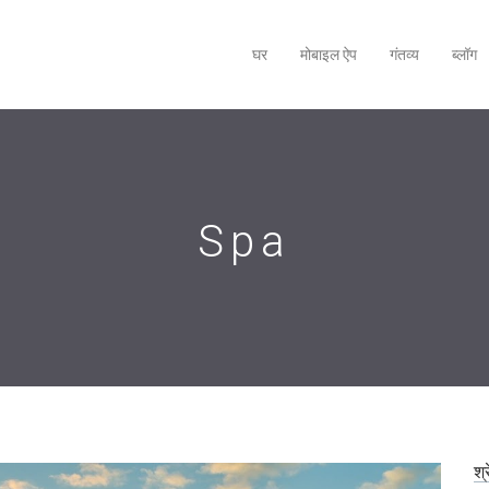
घर
मोबाइल ऐप
गंतव्य
ब्लॉग
Spa
श्