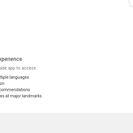
xperience
ide app to access:
tiple languages
ion
recommendations
res at major landmarks