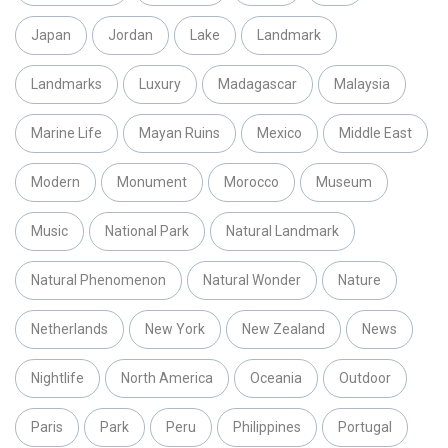
Japan
Jordan
Lake
Landmark
Landmarks
Luxury
Madagascar
Malaysia
Marine Life
Mayan Ruins
Mexico
Middle East
Modern
Monument
Morocco
Museum
Music
National Park
Natural Landmark
Natural Phenomenon
Natural Wonder
Nature
Netherlands
New York
New Zealand
News
Nightlife
North America
Oceania
Outdoor
Paris
Park
Peru
Philippines
Portugal