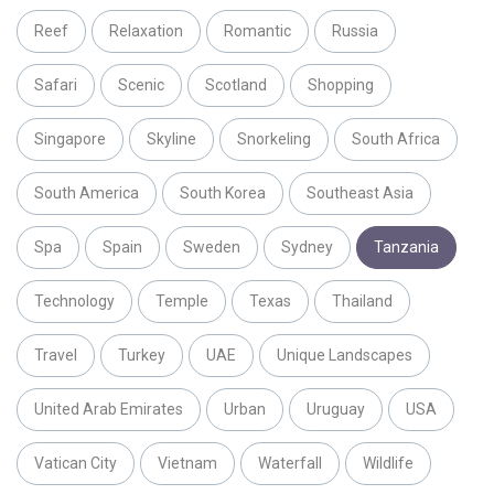
Reef
Relaxation
Romantic
Russia
Safari
Scenic
Scotland
Shopping
Singapore
Skyline
Snorkeling
South Africa
South America
South Korea
Southeast Asia
Spa
Spain
Sweden
Sydney
Tanzania
Technology
Temple
Texas
Thailand
Travel
Turkey
UAE
Unique Landscapes
United Arab Emirates
Urban
Uruguay
USA
Vatican City
Vietnam
Waterfall
Wildlife