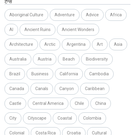
टैग्स
Aboriginal Culture
Adventure
Advice
Africa
AI
Ancient Ruins
Ancient Wonders
Architecture
Arctic
Argentina
Art
Asia
Australia
Austria
Beach
Biodiversity
Brazil
Business
California
Cambodia
Canada
Canals
Canyon
Caribbean
Castle
Central America
Chile
China
City
Cityscape
Coastal
Colombia
Colonial
Costa Rica
Croatia
Cultural