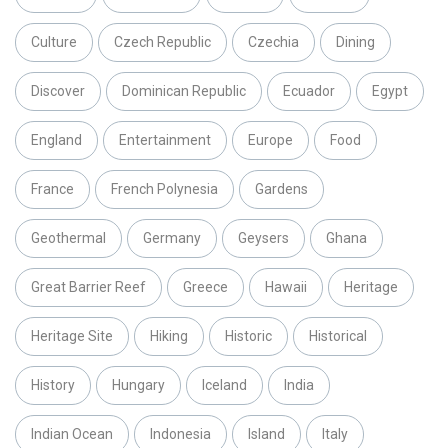
Culture
Czech Republic
Czechia
Dining
Discover
Dominican Republic
Ecuador
Egypt
England
Entertainment
Europe
Food
France
French Polynesia
Gardens
Geothermal
Germany
Geysers
Ghana
Great Barrier Reef
Greece
Hawaii
Heritage
Heritage Site
Hiking
Historic
Historical
History
Hungary
Iceland
India
Indian Ocean
Indonesia
Island
Italy