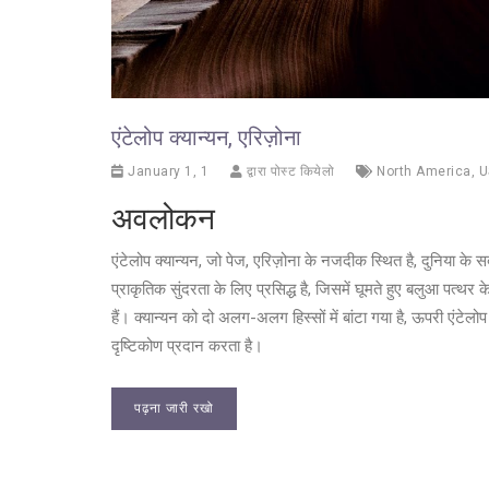
एंटेलोप क्यान्यन, एरिज़ोना
January 1, 1
द्वारा पोस्ट कियेलो
North America
,
U
अवलोकन
एंटेलोप क्यान्यन, जो पेज, एरिज़ोना के नजदीक स्थित है, दुनिया के स
प्राकृतिक सुंदरता के लिए प्रसिद्ध है, जिसमें घूमते हुए बलुआ पत्थर
हैं। क्यान्यन को दो अलग-अलग हिस्सों में बांटा गया है, ऊपरी एंटे
दृष्टिकोण प्रदान करता है।
पढ़ना जारी रखो