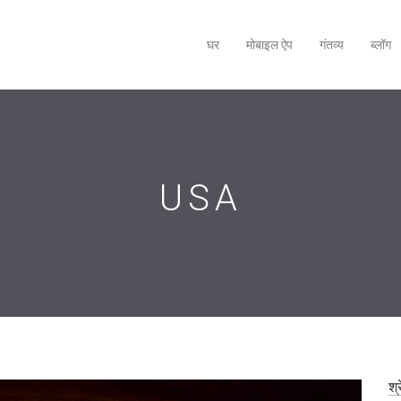
घर
मोबाइल ऐप
गंतव्य
ब्लॉग
USA
श्