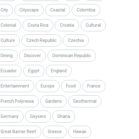
City
Cityscape
Coastal
Colombia
Colonial
Costa Rica
Croatia
Cultural
Culture
Czech Republic
Czechia
Dining
Discover
Dominican Republic
Ecuador
Egypt
England
Entertainment
Europe
Food
France
French Polynesia
Gardens
Geothermal
Germany
Geysers
Ghana
Great Barrier Reef
Greece
Hawaii