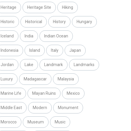
Heritage
Heritage Site
Hiking
Historic
Historical
History
Hungary
Iceland
India
Indian Ocean
Indonesia
Island
Italy
Japan
Jordan
Lake
Landmark
Landmarks
Luxury
Madagascar
Malaysia
Marine Life
Mayan Ruins
Mexico
Middle East
Modern
Monument
Morocco
Museum
Music