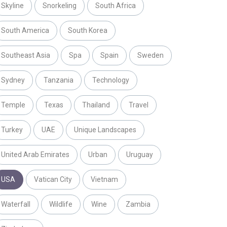
Skyline
Snorkeling
South Africa
South America
South Korea
Southeast Asia
Spa
Spain
Sweden
Sydney
Tanzania
Technology
Temple
Texas
Thailand
Travel
Turkey
UAE
Unique Landscapes
United Arab Emirates
Urban
Uruguay
USA
Vatican City
Vietnam
Waterfall
Wildlife
Wine
Zambia