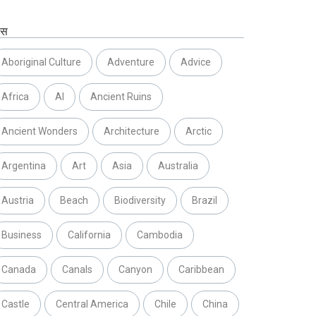
ग्स
Aboriginal Culture
Adventure
Advice
Africa
AI
Ancient Ruins
Ancient Wonders
Architecture
Arctic
Argentina
Art
Asia
Australia
Austria
Beach
Biodiversity
Brazil
Business
California
Cambodia
Canada
Canals
Canyon
Caribbean
Castle
Central America
Chile
China