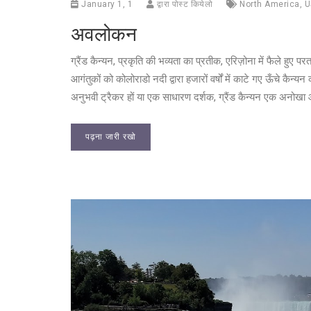
January 1, 1
द्वारा पोस्ट कियेलो
North America
,
U
अवलोकन
ग्रैंड कैन्यन, प्रकृति की भव्यता का प्रतीक, एरिज़ोना में फैले हुए
आगंतुकों को कोलोराडो नदी द्वारा हजारों वर्षों में काटे गए ऊँचे कैन
अनुभवी ट्रैकर हों या एक साधारण दर्शक, ग्रैंड कैन्यन एक अनोख
पढ़ना जारी रखो