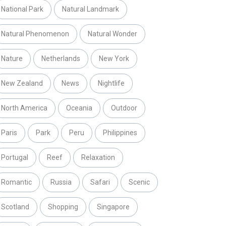
National Park
Natural Landmark
Natural Phenomenon
Natural Wonder
Nature
Netherlands
New York
New Zealand
News
Nightlife
North America
Oceania
Outdoor
Paris
Park
Peru
Philippines
Portugal
Reef
Relaxation
Romantic
Russia
Safari
Scenic
Scotland
Shopping
Singapore