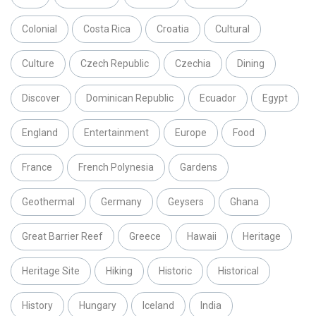
Colonial
Costa Rica
Croatia
Cultural
Culture
Czech Republic
Czechia
Dining
Discover
Dominican Republic
Ecuador
Egypt
England
Entertainment
Europe
Food
France
French Polynesia
Gardens
Geothermal
Germany
Geysers
Ghana
Great Barrier Reef
Greece
Hawaii
Heritage
Heritage Site
Hiking
Historic
Historical
History
Hungary
Iceland
India