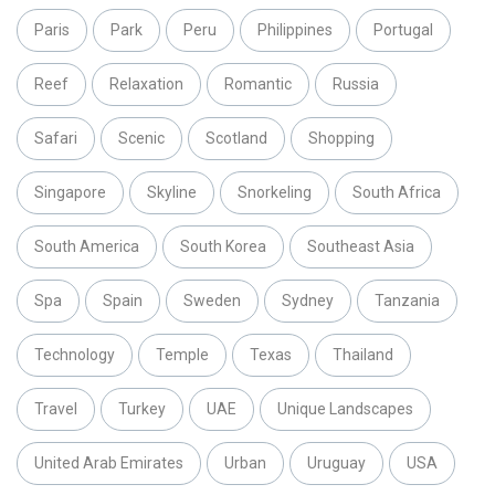
Paris
Park
Peru
Philippines
Portugal
Reef
Relaxation
Romantic
Russia
Safari
Scenic
Scotland
Shopping
Singapore
Skyline
Snorkeling
South Africa
South America
South Korea
Southeast Asia
Spa
Spain
Sweden
Sydney
Tanzania
Technology
Temple
Texas
Thailand
Travel
Turkey
UAE
Unique Landscapes
United Arab Emirates
Urban
Uruguay
USA