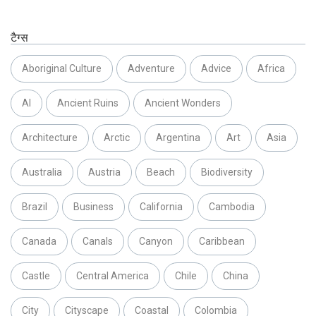
टैग्स
Aboriginal Culture
Adventure
Advice
Africa
AI
Ancient Ruins
Ancient Wonders
Architecture
Arctic
Argentina
Art
Asia
Australia
Austria
Beach
Biodiversity
Brazil
Business
California
Cambodia
Canada
Canals
Canyon
Caribbean
Castle
Central America
Chile
China
City
Cityscape
Coastal
Colombia