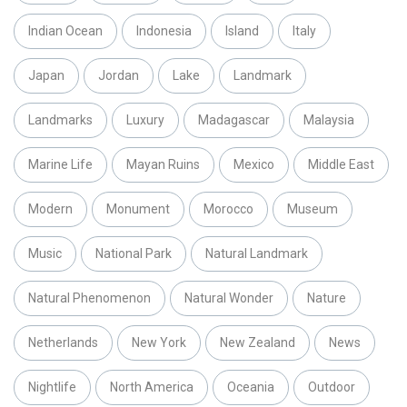
Indian Ocean
Indonesia
Island
Italy
Japan
Jordan
Lake
Landmark
Landmarks
Luxury
Madagascar
Malaysia
Marine Life
Mayan Ruins
Mexico
Middle East
Modern
Monument
Morocco
Museum
Music
National Park
Natural Landmark
Natural Phenomenon
Natural Wonder
Nature
Netherlands
New York
New Zealand
News
Nightlife
North America
Oceania
Outdoor