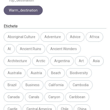
Top_destination
Warm_destination
Etichete
Aboriginal Culture
Adventure
Advice
Africa
AI
Ancient Ruins
Ancient Wonders
Architecture
Arctic
Argentina
Art
Asia
Australia
Austria
Beach
Biodiversity
Brazil
Business
California
Cambodia
Canada
Canals
Canyon
Caribbean
Castle
Central America
Chile
China