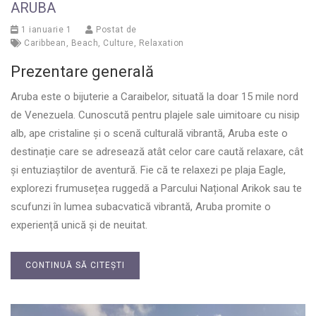
ARUBA
1 ianuarie 1
Postat de
Caribbean
,
Beach
,
Culture
,
Relaxation
Prezentare generală
Aruba este o bijuterie a Caraibelor, situată la doar 15 mile nord
de Venezuela. Cunoscută pentru plajele sale uimitoare cu nisip
alb, ape cristaline și o scenă culturală vibrantă, Aruba este o
destinație care se adresează atât celor care caută relaxare, cât
și entuziaștilor de aventură. Fie că te relaxezi pe plaja Eagle,
explorezi frumusețea ruggedă a Parcului Național Arikok sau te
scufunzi în lumea subacvatică vibrantă, Aruba promite o
experiență unică și de neuitat.
CONTINUĂ SĂ CITEȘTI