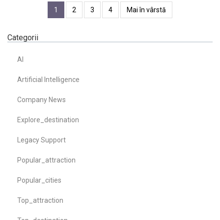
1
2
3
4
Mai în vârstă
Categorii
AI
Artificial Intelligence
Company News
Explore_destination
Legacy Support
Popular_attraction
Popular_cities
Top_attraction