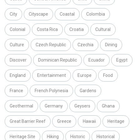
City
Cityscape
Coastal
Colombia
Colonial
Costa Rica
Croatia
Cultural
Culture
Czech Republic
Czechia
Dining
Discover
Dominican Republic
Ecuador
Egypt
England
Entertainment
Europe
Food
France
French Polynesia
Gardens
Geothermal
Germany
Geysers
Ghana
Great Barrier Reef
Greece
Hawaii
Heritage
Heritage Site
Hiking
Historic
Historical