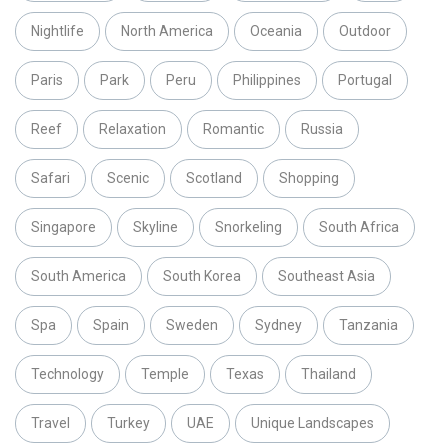
Nightlife
North America
Oceania
Outdoor
Paris
Park
Peru
Philippines
Portugal
Reef
Relaxation
Romantic
Russia
Safari
Scenic
Scotland
Shopping
Singapore
Skyline
Snorkeling
South Africa
South America
South Korea
Southeast Asia
Spa
Spain
Sweden
Sydney
Tanzania
Technology
Temple
Texas
Thailand
Travel
Turkey
UAE
Unique Landscapes