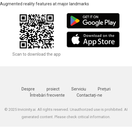
Augmented reality features at major landmarks
Scan to download the app
Despre
proiect
Serviciu
Prețuri
Întrebări frecvente
Contactați-ne
© 2025 Invicinity.ai. All rights reserved. Unauthorized use is prohibited. AI
generated content. Please check critical information.