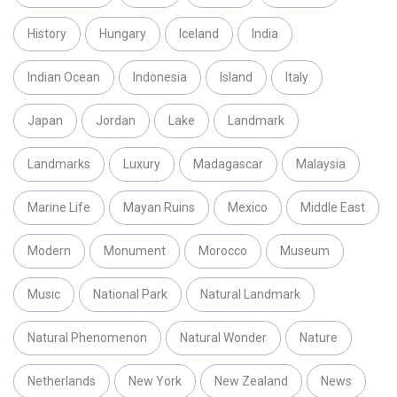
History
Hungary
Iceland
India
Indian Ocean
Indonesia
Island
Italy
Japan
Jordan
Lake
Landmark
Landmarks
Luxury
Madagascar
Malaysia
Marine Life
Mayan Ruins
Mexico
Middle East
Modern
Monument
Morocco
Museum
Music
National Park
Natural Landmark
Natural Phenomenon
Natural Wonder
Nature
Netherlands
New York
New Zealand
News