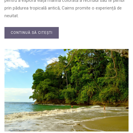
pentru a explora viața marină colorată a recifului sau te plimbi
prin pădurea tropicală antică, Cairns promite o experiență de
neuitat.
CONTINUĂ SĂ CITEȘTI