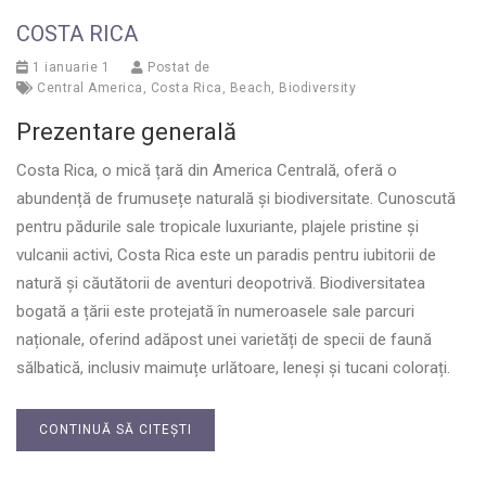
COSTA RICA
1 ianuarie 1
Postat de
Central America
,
Costa Rica
,
Beach
,
Biodiversity
Prezentare generală
Costa Rica, o mică țară din America Centrală, oferă o
abundență de frumusețe naturală și biodiversitate. Cunoscută
pentru pădurile sale tropicale luxuriante, plajele pristine și
vulcanii activi, Costa Rica este un paradis pentru iubitorii de
natură și căutătorii de aventuri deopotrivă. Biodiversitatea
bogată a țării este protejată în numeroasele sale parcuri
naționale, oferind adăpost unei varietăți de specii de faună
sălbatică, inclusiv maimuțe urlătoare, leneși și tucani colorați.
CONTINUĂ SĂ CITEȘTI