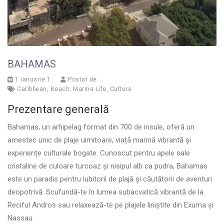
BAHAMAS
1 ianuarie 1
Postat de
Caribbean
,
Beach
,
Marine Life
,
Culture
Prezentare generală
Bahamas, un arhipelag format din 700 de insule, oferă un
amestec unic de plaje uimitoare, viață marină vibrantă și
experiențe culturale bogate. Cunoscut pentru apele sale
cristaline de culoare turcoaz și nisipul alb ca pudra, Bahamas
este un paradis pentru iubitorii de plajă și căutătorii de aventuri
deopotrivă. Scufundă-te în lumea subacvatică vibrantă de la
Reciful Andros sau relaxează-te pe plajele liniștite din Exuma și
Nassau.