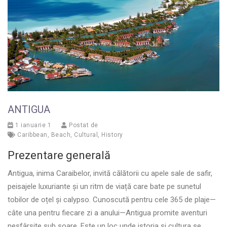
ANTIGUA
1 ianuarie 1
Postat de
Caribbean
,
Beach
,
Cultural
,
History
Prezentare generală
Antigua, inima Caraibelor, invită călătorii cu apele sale de safir,
peisajele luxuriante și un ritm de viață care bate pe sunetul
tobilor de oțel și calypso. Cunoscută pentru cele 365 de plaje—
câte una pentru fiecare zi a anului—Antigua promite aventuri
nesfârșite sub soare. Este un loc unde istoria și cultura se