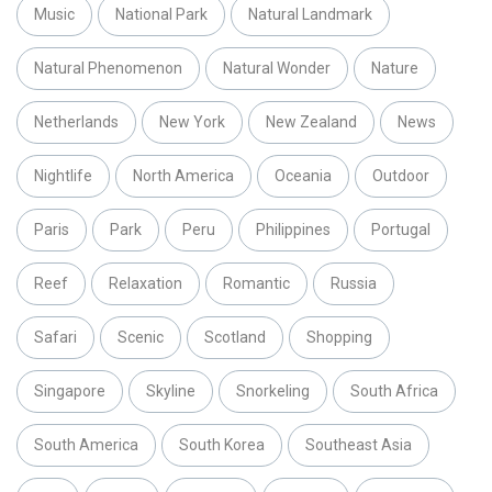
Music
National Park
Natural Landmark
Natural Phenomenon
Natural Wonder
Nature
Netherlands
New York
New Zealand
News
Nightlife
North America
Oceania
Outdoor
Paris
Park
Peru
Philippines
Portugal
Reef
Relaxation
Romantic
Russia
Safari
Scenic
Scotland
Shopping
Singapore
Skyline
Snorkeling
South Africa
South America
South Korea
Southeast Asia