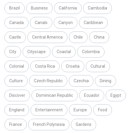
Brazil
Business
California
Cambodia
Canada
Canals
Canyon
Caribbean
Castle
Central America
Chile
China
City
Cityscape
Coastal
Colombia
Colonial
Costa Rica
Croatia
Cultural
Culture
Czech Republic
Czechia
Dining
Discover
Dominican Republic
Ecuador
Egypt
England
Entertainment
Europe
Food
France
French Polynesia
Gardens