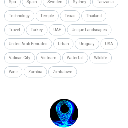
Spa
Spain
Sweden
Sydney
Tanzania
Technology
Temple
Texas
Thailand
Travel
Turkey
UAE
Unique Landscapes
United Arab Emirates
Urban
Uruguay
USA
Vatican City
Vietnam
Waterfall
Wildlife
Wine
Zambia
Zimbabwe