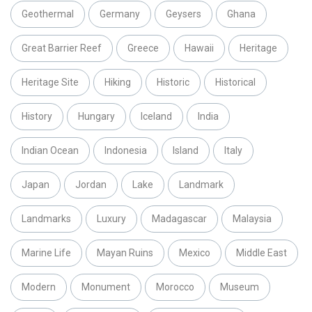
Geothermal
Germany
Geysers
Ghana
Great Barrier Reef
Greece
Hawaii
Heritage
Heritage Site
Hiking
Historic
Historical
History
Hungary
Iceland
India
Indian Ocean
Indonesia
Island
Italy
Japan
Jordan
Lake
Landmark
Landmarks
Luxury
Madagascar
Malaysia
Marine Life
Mayan Ruins
Mexico
Middle East
Modern
Monument
Morocco
Museum