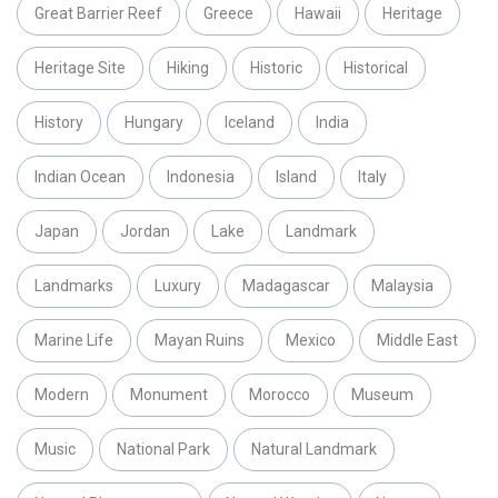
Great Barrier Reef
Greece
Hawaii
Heritage
Heritage Site
Hiking
Historic
Historical
History
Hungary
Iceland
India
Indian Ocean
Indonesia
Island
Italy
Japan
Jordan
Lake
Landmark
Landmarks
Luxury
Madagascar
Malaysia
Marine Life
Mayan Ruins
Mexico
Middle East
Modern
Monument
Morocco
Museum
Music
National Park
Natural Landmark