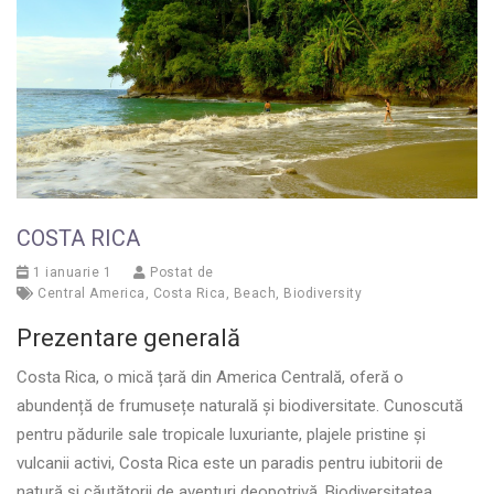
COSTA RICA
1 ianuarie 1
Postat de
Central America
,
Costa Rica
,
Beach
,
Biodiversity
Prezentare generală
Costa Rica, o mică țară din America Centrală, oferă o
abundență de frumusețe naturală și biodiversitate. Cunoscută
pentru pădurile sale tropicale luxuriante, plajele pristine și
vulcanii activi, Costa Rica este un paradis pentru iubitorii de
natură și căutătorii de aventuri deopotrivă. Biodiversitatea