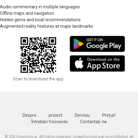
Audio commentary in multiple languages
Offline maps and navigation
Hidden gems and local recommendations
Augmented reality features at major landmarks
Scan to download the app
Despre
proiect
Serviciu
Prețuri
Întrebări frecvente
Contactați-ne
© 2025 Invicinity.ai. All rights reserved. Unauthorized use is prohibited. AI