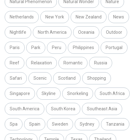
Natural Phenomenon
Natural Wonder
Nature
Netherlands
New York
New Zealand
News
Nightlife
North America
Oceania
Outdoor
Paris
Park
Peru
Philippines
Portugal
Reef
Relaxation
Romantic
Russia
Safari
Scenic
Scotland
Shopping
Singapore
Skyline
Snorkeling
South Africa
South America
South Korea
Southeast Asia
Spa
Spain
Sweden
Sydney
Tanzania
Technology
Temple
Texas
Thailand