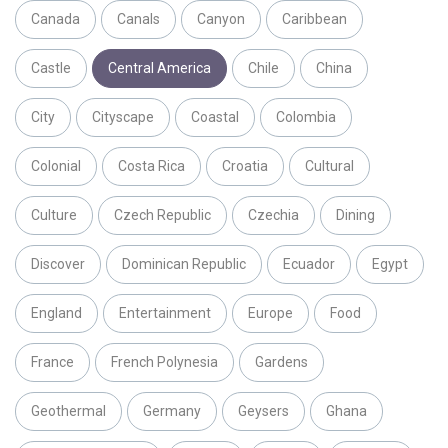
Canada
Canals
Canyon
Caribbean
Castle
Central America
Chile
China
City
Cityscape
Coastal
Colombia
Colonial
Costa Rica
Croatia
Cultural
Culture
Czech Republic
Czechia
Dining
Discover
Dominican Republic
Ecuador
Egypt
England
Entertainment
Europe
Food
France
French Polynesia
Gardens
Geothermal
Germany
Geysers
Ghana