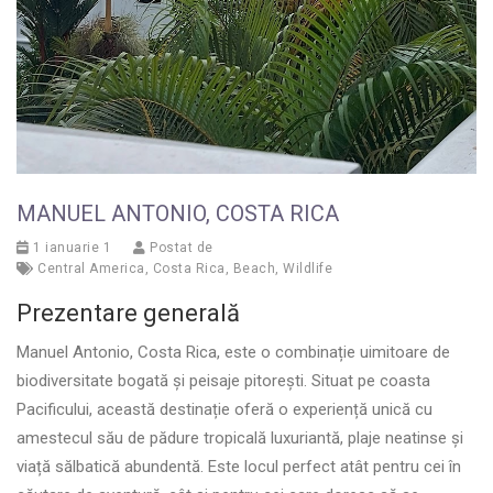
MANUEL ANTONIO, COSTA RICA
1 ianuarie 1
Postat de
Central America
,
Costa Rica
,
Beach
,
Wildlife
Prezentare generală
Manuel Antonio, Costa Rica, este o combinație uimitoare de
biodiversitate bogată și peisaje pitorești. Situat pe coasta
Pacificului, această destinație oferă o experiență unică cu
amestecul său de pădure tropicală luxuriantă, plaje neatinse și
viață sălbatică abundentă. Este locul perfect atât pentru cei în