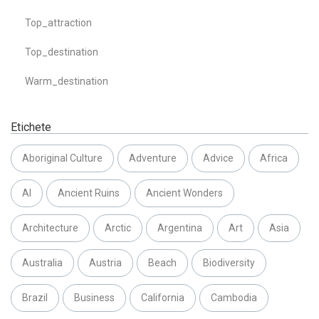
Top_attraction
Top_destination
Warm_destination
Etichete
Aboriginal Culture
Adventure
Advice
Africa
AI
Ancient Ruins
Ancient Wonders
Architecture
Arctic
Argentina
Art
Asia
Australia
Austria
Beach
Biodiversity
Brazil
Business
California
Cambodia