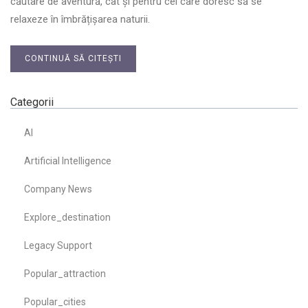
căutare de aventură, cât și pentru cei care doresc să se
relaxeze în îmbrățișarea naturii.
CONTINUĂ SĂ CITEȘTI
Categorii
AI
Artificial Intelligence
Company News
Explore_destination
Legacy Support
Popular_attraction
Popular_cities