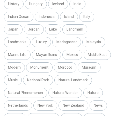
History
Hungary
Iceland
India
Indian Ocean
Indonesia
Island
Italy
Japan
Jordan
Lake
Landmark
Landmarks
Luxury
Madagascar
Malaysia
Marine Life
Mayan Ruins
Mexico
Middle East
Modern
Monument
Morocco
Museum
Music
National Park
Natural Landmark
Natural Phenomenon
Natural Wonder
Nature
Netherlands
New York
New Zealand
News