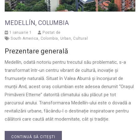
MEDELLÍN, COLUMBIA
1 ianuarie 1
Postat de
South America
,
Colombia
,
Urban
,
Cultural
Prezentare generală
Medellín, odată notoriu pentru trecutul său problematic, s-a
transformat într-un centru vibrant de cultură, inovație și
frumusețe naturală. Situat în Valea Aburrá și înconjurat de
munții And, acest oraș columbian este adesea denumit “Orașul
Primăverii Etterne” datorită climatului său plăcut pe tot
parcursul anului. Transformarea Medellín-ului este o dovadă a
revitalizării urbane, făcându-l o destinație inspiratoare pentru
călătorii care caută atât modernitate, cât și tradiție.
CONTINUĂ SĂ CITEȘTI