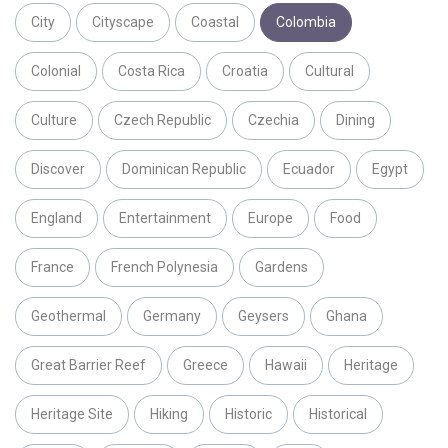
City
Cityscape
Coastal
Colombia
Colonial
Costa Rica
Croatia
Cultural
Culture
Czech Republic
Czechia
Dining
Discover
Dominican Republic
Ecuador
Egypt
England
Entertainment
Europe
Food
France
French Polynesia
Gardens
Geothermal
Germany
Geysers
Ghana
Great Barrier Reef
Greece
Hawaii
Heritage
Heritage Site
Hiking
Historic
Historical