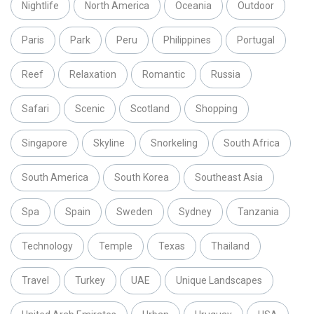
Nightlife
North America
Oceania
Outdoor
Paris
Park
Peru
Philippines
Portugal
Reef
Relaxation
Romantic
Russia
Safari
Scenic
Scotland
Shopping
Singapore
Skyline
Snorkeling
South Africa
South America
South Korea
Southeast Asia
Spa
Spain
Sweden
Sydney
Tanzania
Technology
Temple
Texas
Thailand
Travel
Turkey
UAE
Unique Landscapes