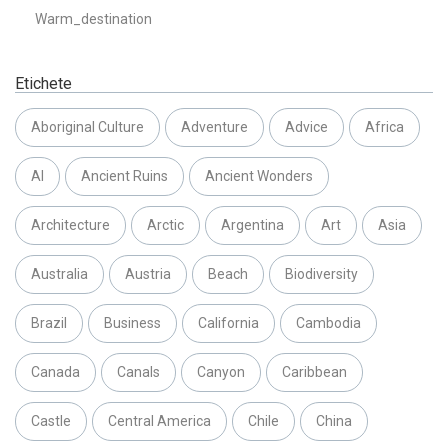
Warm_destination
Etichete
Aboriginal Culture
Adventure
Advice
Africa
AI
Ancient Ruins
Ancient Wonders
Architecture
Arctic
Argentina
Art
Asia
Australia
Austria
Beach
Biodiversity
Brazil
Business
California
Cambodia
Canada
Canals
Canyon
Caribbean
Castle
Central America
Chile
China