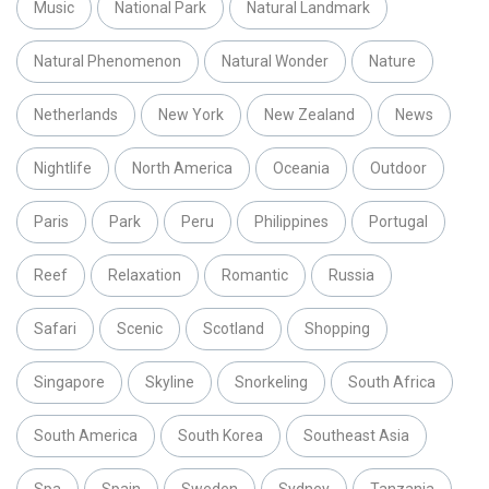
Music
National Park
Natural Landmark
Natural Phenomenon
Natural Wonder
Nature
Netherlands
New York
New Zealand
News
Nightlife
North America
Oceania
Outdoor
Paris
Park
Peru
Philippines
Portugal
Reef
Relaxation
Romantic
Russia
Safari
Scenic
Scotland
Shopping
Singapore
Skyline
Snorkeling
South Africa
South America
South Korea
Southeast Asia