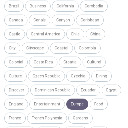
Brazil
Business
California
Cambodia
Canada
Canals
Canyon
Caribbean
Castle
Central America
Chile
China
City
Cityscape
Coastal
Colombia
Colonial
Costa Rica
Croatia
Cultural
Culture
Czech Republic
Czechia
Dining
Discover
Dominican Republic
Ecuador
Egypt
England
Entertainment
Europe
Food
France
French Polynesia
Gardens