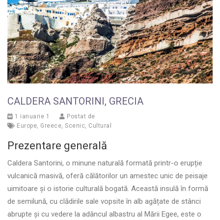
CALDERA SANTORINI, GRECIA
1 ianuarie 1
Postat de
Europe
,
Greece
,
Scenic
,
Cultural
Prezentare generală
Caldera Santorini, o minune naturală formată printr-o erupție
vulcanică masivă, oferă călătorilor un amestec unic de peisaje
uimitoare și o istorie culturală bogată. Această insulă în formă
de semilună, cu clădirile sale vopsite în alb agățate de stânci
abrupte și cu vedere la adâncul albastru al Mării Egee, este o