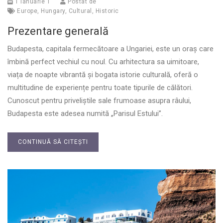
1 ianuarie 1
Postat de
Europe
,
Hungary
,
Cultural
,
Historic
Prezentare generală
Budapesta, capitala fermecătoare a Ungariei, este un oraș care
îmbină perfect vechiul cu noul. Cu arhitectura sa uimitoare,
viața de noapte vibrantă și bogata istorie culturală, oferă o
multitudine de experiențe pentru toate tipurile de călători.
Cunoscut pentru priveliștile sale frumoase asupra râului,
Budapesta este adesea numită „Parisul Estului”.
CONTINUĂ SĂ CITEȘTI