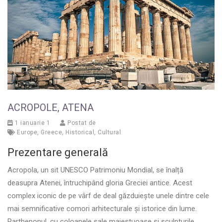
ACROPOLE, ATENA
1 ianuarie 1
Postat de
Europe
,
Greece
,
Historical
,
Cultural
Prezentare generală
Acropola, un sit UNESCO Patrimoniu Mondial, se înalță
deasupra Atenei, întruchipând gloria Greciei antice. Acest
complex iconic de pe vârf de deal găzduiește unele dintre cele
mai semnificative comori arhitecturale și istorice din lume.
Parthenonul, cu coloanele sale majestuoase și sculpturile