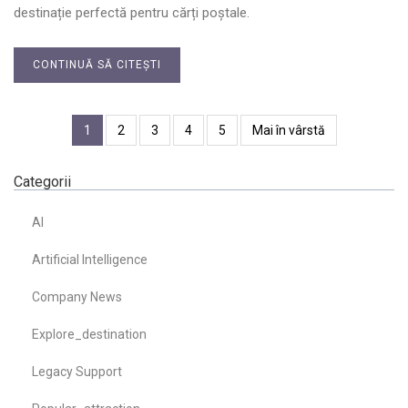
destinație perfectă pentru cărți poștale.
CONTINUĂ SĂ CITEȘTI
1
2
3
4
5
Mai în vârstă
Categorii
AI
Artificial Intelligence
Company News
Explore_destination
Legacy Support