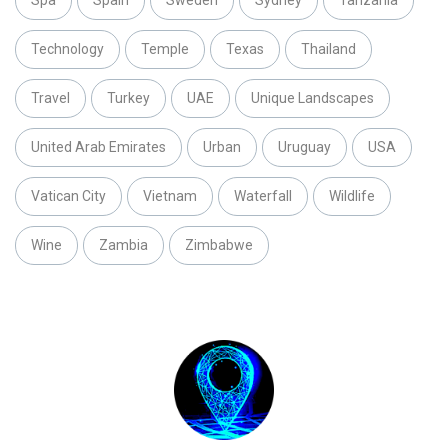
Spa
Spain
Sweden
Sydney
Tanzania
Technology
Temple
Texas
Thailand
Travel
Turkey
UAE
Unique Landscapes
United Arab Emirates
Urban
Uruguay
USA
Vatican City
Vietnam
Waterfall
Wildlife
Wine
Zambia
Zimbabwe