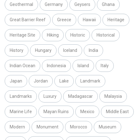
Geothermal
Germany
Geysers
Ghana
Great Barrier Reef
Greece
Hawaii
Heritage
Heritage Site
Hiking
Historic
Historical
History
Hungary
Iceland
India
Indian Ocean
Indonesia
Island
Italy
Japan
Jordan
Lake
Landmark
Landmarks
Luxury
Madagascar
Malaysia
Marine Life
Mayan Ruins
Mexico
Middle East
Modern
Monument
Morocco
Museum