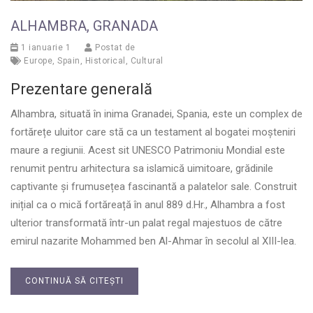
ALHAMBRA, GRANADA
1 ianuarie 1
Postat de
Europe
,
Spain
,
Historical
,
Cultural
Prezentare generală
Alhambra, situată în inima Granadei, Spania, este un complex de
fortărețe uluitor care stă ca un testament al bogatei moșteniri
maure a regiunii. Acest sit UNESCO Patrimoniu Mondial este
renumit pentru arhitectura sa islamică uimitoare, grădinile
captivante și frumusețea fascinantă a palatelor sale. Construit
inițial ca o mică fortăreață în anul 889 d.Hr., Alhambra a fost
ulterior transformată într-un palat regal majestuos de către
emirul nazarite Mohammed ben Al-Ahmar în secolul al XIII-lea.
CONTINUĂ SĂ CITEȘTI