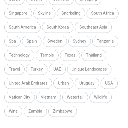
Singapore
Skyline
Snorkeling
South Africa
South America
South Korea
Southeast Asia
Spa
Spain
Sweden
Sydney
Tanzania
Technology
Temple
Texas
Thailand
Travel
Turkey
UAE
Unique Landscapes
United Arab Emirates
Urban
Uruguay
USA
Vatican City
Vietnam
Waterfall
Wildlife
Wine
Zambia
Zimbabwe