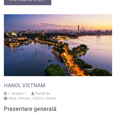
CONTINUĂ SĂ CITEȘTI
HANOI, VIETNAM
1 ianuarie 1
Postat de
Asia
,
Vietnam
,
Culture
,
History
Prezentare generală