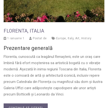
FLORENTA, ITALIA
1 ianuarie 1
Postat de
Europe
,
Italy
,
Art
,
History
Prezentare generală
Florenta, cunoscută ca leagănul Renașterii, este un oraș care
îmbină fără efort moștenirea sa artistică bogată cu o vibrație
modernă. Așezată în inima regiunii Toscana din Italia, Florenta
este o comoară de artă și arhitectură iconică, inclusiv repere
precum Catedrala din Florența cu magnificul său dom și ilustra
Galeria Uffizi care adăpostește capodopere ale unor artiști
precum Botticelli și Leonardo da Vinci.