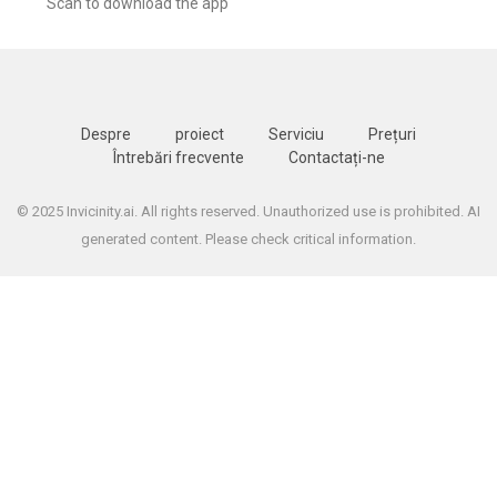
Scan to download the app
Despre
proiect
Serviciu
Prețuri
Întrebări frecvente
Contactați-ne
© 2025 Invicinity.ai. All rights reserved. Unauthorized use is prohibited. AI
generated content. Please check critical information.