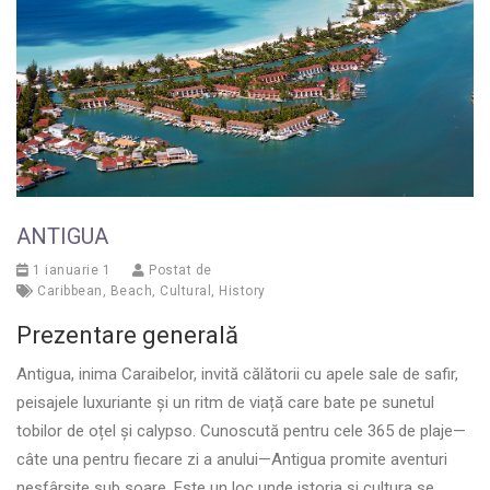
ANTIGUA
1 ianuarie 1
Postat de
Caribbean
,
Beach
,
Cultural
,
History
Prezentare generală
Antigua, inima Caraibelor, invită călătorii cu apele sale de safir,
peisajele luxuriante și un ritm de viață care bate pe sunetul
tobilor de oțel și calypso. Cunoscută pentru cele 365 de plaje—
câte una pentru fiecare zi a anului—Antigua promite aventuri
nesfârșite sub soare. Este un loc unde istoria și cultura se