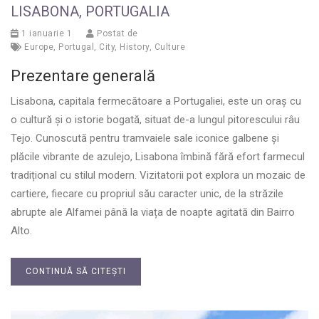
LISABONA, PORTUGALIA
1 ianuarie 1
Postat de
Europe
,
Portugal
,
City
,
History
,
Culture
Prezentare generală
Lisabona, capitala fermecătoare a Portugaliei, este un oraș cu
o cultură și o istorie bogată, situat de-a lungul pitorescului râu
Tejo. Cunoscută pentru tramvaiele sale iconice galbene și
plăcile vibrante de azulejo, Lisabona îmbină fără efort farmecul
tradițional cu stilul modern. Vizitatorii pot explora un mozaic de
cartiere, fiecare cu propriul său caracter unic, de la străzile
abrupte ale Alfamei până la viața de noapte agitată din Bairro
Alto.
CONTINUĂ SĂ CITEȘTI