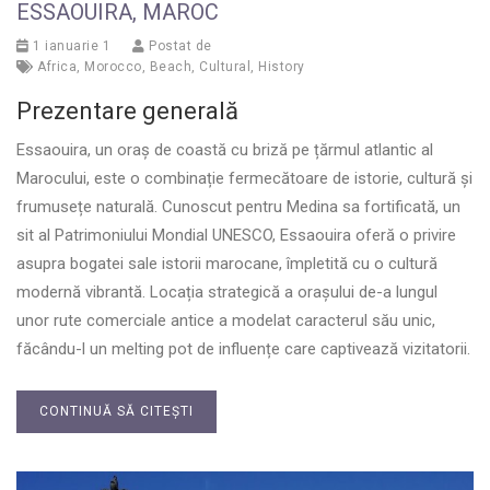
ESSAOUIRA, MAROC
1 ianuarie 1
Postat de
Africa
,
Morocco
,
Beach
,
Cultural
,
History
Prezentare generală
Essaouira, un oraș de coastă cu briză pe țărmul atlantic al
Marocului, este o combinație fermecătoare de istorie, cultură și
frumusețe naturală. Cunoscut pentru Medina sa fortificată, un
sit al Patrimoniului Mondial UNESCO, Essaouira oferă o privire
asupra bogatei sale istorii marocane, împletită cu o cultură
modernă vibrantă. Locația strategică a orașului de-a lungul
unor rute comerciale antice a modelat caracterul său unic,
făcându-l un melting pot de influențe care captivează vizitatorii.
CONTINUĂ SĂ CITEȘTI