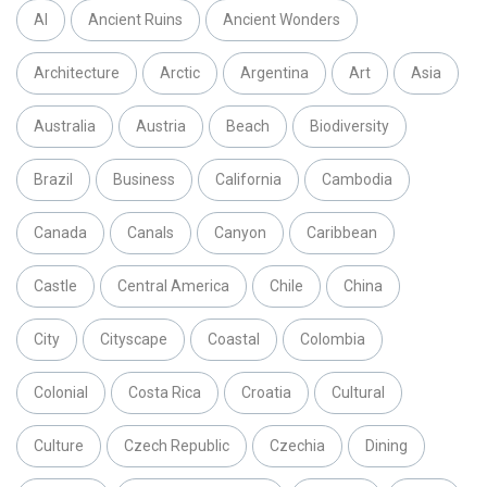
AI
Ancient Ruins
Ancient Wonders
Architecture
Arctic
Argentina
Art
Asia
Australia
Austria
Beach
Biodiversity
Brazil
Business
California
Cambodia
Canada
Canals
Canyon
Caribbean
Castle
Central America
Chile
China
City
Cityscape
Coastal
Colombia
Colonial
Costa Rica
Croatia
Cultural
Culture
Czech Republic
Czechia
Dining