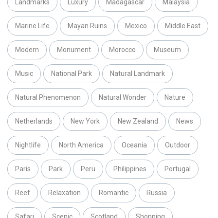
Landmarks
Luxury
Madagascar
Malaysia
Marine Life
Mayan Ruins
Mexico
Middle East
Modern
Monument
Morocco
Museum
Music
National Park
Natural Landmark
Natural Phenomenon
Natural Wonder
Nature
Netherlands
New York
New Zealand
News
Nightlife
North America
Oceania
Outdoor
Paris
Park
Peru
Philippines
Portugal
Reef
Relaxation
Romantic
Russia
Safari
Scenic
Scotland
Shopping