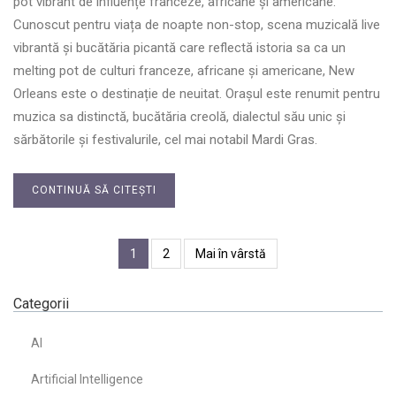
pot vibrant de influențe franceze, africane și americane.
Cunoscut pentru viața de noapte non-stop, scena muzicală live
vibrantă și bucătăria picantă care reflectă istoria sa ca un
melting pot de culturi franceze, africane și americane, New
Orleans este o destinație de neuitat. Orașul este renumit pentru
muzica sa distinctă, bucătăria creolă, dialectul său unic și
sărbătorile și festivalurile, cel mai notabil Mardi Gras.
CONTINUĂ SĂ CITEȘTI
1
2
Mai în vârstă
Categorii
AI
Artificial Intelligence