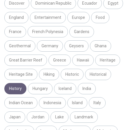
Discover
Dominican Republic
Ecuador
Egypt
England
Entertainment
Europe
Food
France
French Polynesia
Gardens
Geothermal
Germany
Geysers
Ghana
Great Barrier Reef
Greece
Hawaii
Heritage
Heritage Site
Hiking
Historic
Historical
History
Hungary
Iceland
India
Indian Ocean
Indonesia
Island
Italy
Japan
Jordan
Lake
Landmark