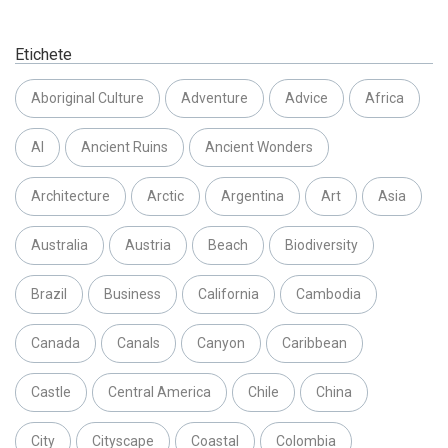
Etichete
Aboriginal Culture
Adventure
Advice
Africa
AI
Ancient Ruins
Ancient Wonders
Architecture
Arctic
Argentina
Art
Asia
Australia
Austria
Beach
Biodiversity
Brazil
Business
California
Cambodia
Canada
Canals
Canyon
Caribbean
Castle
Central America
Chile
China
City
Cityscape
Coastal
Colombia