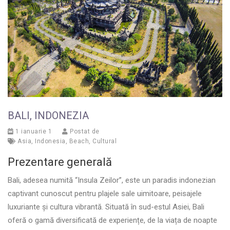
BALI, INDONEZIA
1 ianuarie 1
Postat de
Asia
,
Indonesia
,
Beach
,
Cultural
Prezentare generală
Bali, adesea numită “Insula Zeilor”, este un paradis indonezian
captivant cunoscut pentru plajele sale uimitoare, peisajele
luxuriante și cultura vibrantă. Situată în sud-estul Asiei, Bali
oferă o gamă diversificată de experiențe, de la viața de noapte