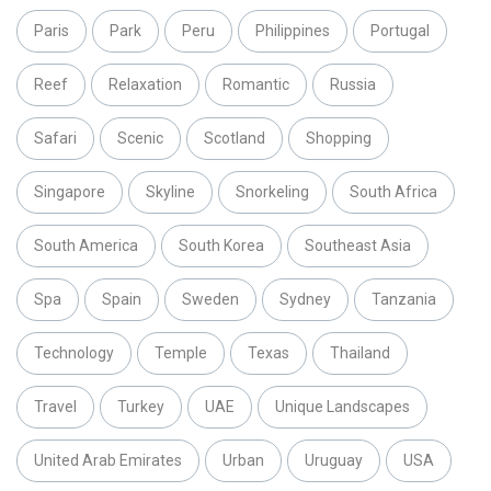
Paris
Park
Peru
Philippines
Portugal
Reef
Relaxation
Romantic
Russia
Safari
Scenic
Scotland
Shopping
Singapore
Skyline
Snorkeling
South Africa
South America
South Korea
Southeast Asia
Spa
Spain
Sweden
Sydney
Tanzania
Technology
Temple
Texas
Thailand
Travel
Turkey
UAE
Unique Landscapes
United Arab Emirates
Urban
Uruguay
USA