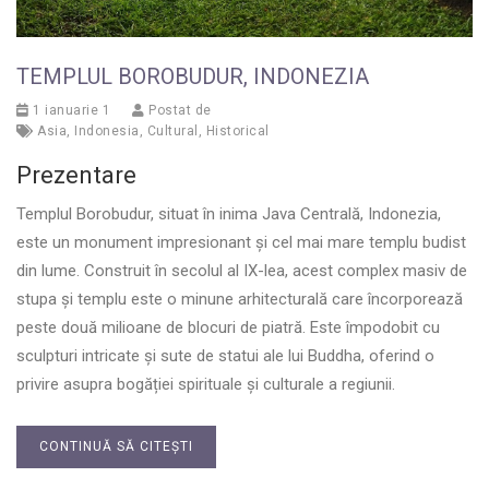
TEMPLUL BOROBUDUR, INDONEZIA
1 ianuarie 1
Postat de
Asia
,
Indonesia
,
Cultural
,
Historical
Prezentare
Templul Borobudur, situat în inima Java Centrală, Indonezia,
este un monument impresionant și cel mai mare templu budist
din lume. Construit în secolul al IX-lea, acest complex masiv de
stupa și templu este o minune arhitecturală care încorporează
peste două milioane de blocuri de piatră. Este împodobit cu
sculpturi intricate și sute de statui ale lui Buddha, oferind o
privire asupra bogăției spirituale și culturale a regiunii.
CONTINUĂ SĂ CITEȘTI