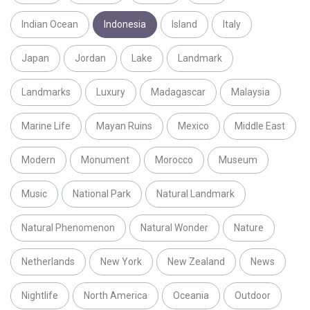
Indian Ocean
Indonesia
Island
Italy
Japan
Jordan
Lake
Landmark
Landmarks
Luxury
Madagascar
Malaysia
Marine Life
Mayan Ruins
Mexico
Middle East
Modern
Monument
Morocco
Museum
Music
National Park
Natural Landmark
Natural Phenomenon
Natural Wonder
Nature
Netherlands
New York
New Zealand
News
Nightlife
North America
Oceania
Outdoor