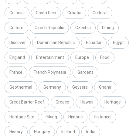
Colonial
Costa Rica
Croatia
Cultural
Culture
Czech Republic
Czechia
Dining
Discover
Dominican Republic
Ecuador
Egypt
England
Entertainment
Europe
Food
France
French Polynesia
Gardens
Geothermal
Germany
Geysers
Ghana
Great Barrier Reef
Greece
Hawaii
Heritage
Heritage Site
Hiking
Historic
Historical
History
Hungary
Iceland
India