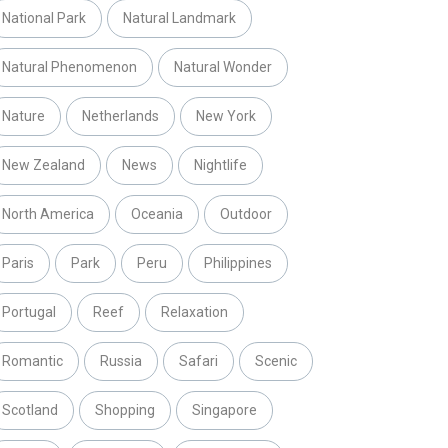
National Park
Natural Landmark
Natural Phenomenon
Natural Wonder
Nature
Netherlands
New York
New Zealand
News
Nightlife
North America
Oceania
Outdoor
Paris
Park
Peru
Philippines
Portugal
Reef
Relaxation
Romantic
Russia
Safari
Scenic
Scotland
Shopping
Singapore