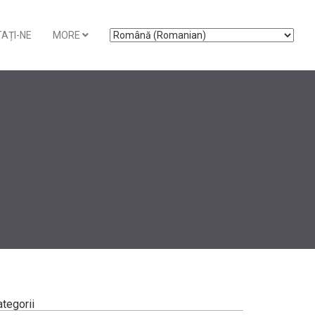
AȚI-NE
MORE
tegorii