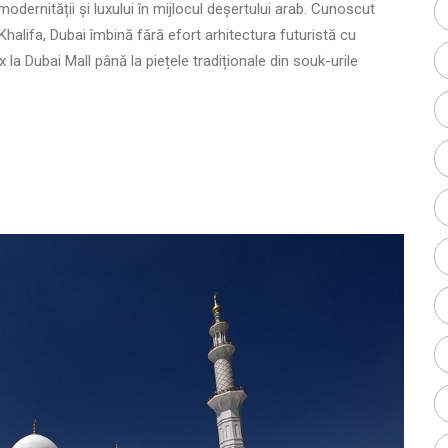
 modernității și luxului în mijlocul deșertului arab. Cunoscut
Khalifa, Dubai îmbină fără efort arhitectura futuristă cu
la Dubai Mall până la piețele tradiționale din souk-urile