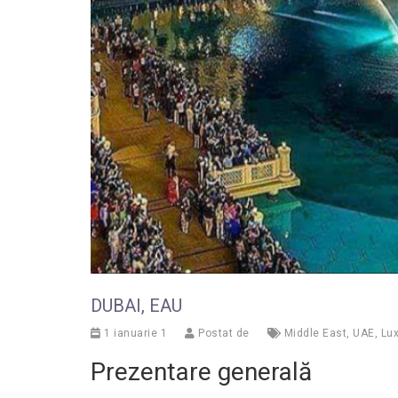
DUBAI, EAU
1 ianuarie 1
Postat de
Middle East
,
UAE
,
Lux
Prezentare generală