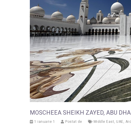
MOSCHEEA SHEIKH ZAYED, ABU DHA
1 ianuarie 1
Postat de
Middle East
,
UAE
,
Arc