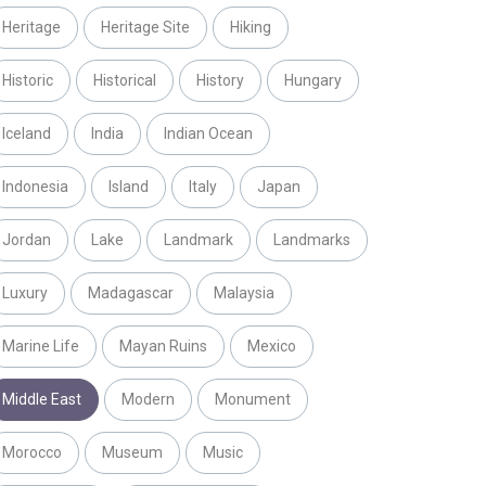
Heritage
Heritage Site
Hiking
Historic
Historical
History
Hungary
Iceland
India
Indian Ocean
Indonesia
Island
Italy
Japan
Jordan
Lake
Landmark
Landmarks
Luxury
Madagascar
Malaysia
Marine Life
Mayan Ruins
Mexico
Middle East
Modern
Monument
Morocco
Museum
Music