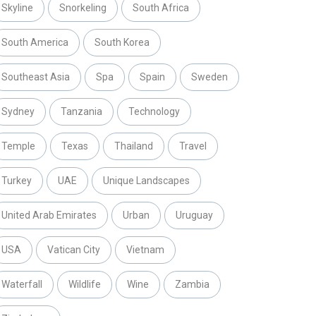
Skyline
Snorkeling
South Africa
South America
South Korea
Southeast Asia
Spa
Spain
Sweden
Sydney
Tanzania
Technology
Temple
Texas
Thailand
Travel
Turkey
UAE
Unique Landscapes
United Arab Emirates
Urban
Uruguay
USA
Vatican City
Vietnam
Waterfall
Wildlife
Wine
Zambia