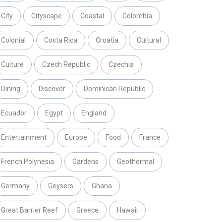
City
Cityscape
Coastal
Colombia
Colonial
Costa Rica
Croatia
Cultural
Culture
Czech Republic
Czechia
Dining
Discover
Dominican Republic
Ecuador
Egypt
England
Entertainment
Europe
Food
France
French Polynesia
Gardens
Geothermal
Germany
Geysers
Ghana
Great Barrier Reef
Greece
Hawaii