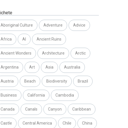
tichete
Aboriginal Culture
Adventure
Advice
Africa
AI
Ancient Ruins
Ancient Wonders
Architecture
Arctic
Argentina
Art
Asia
Australia
Austria
Beach
Biodiversity
Brazil
Business
California
Cambodia
Canada
Canals
Canyon
Caribbean
Castle
Central America
Chile
China