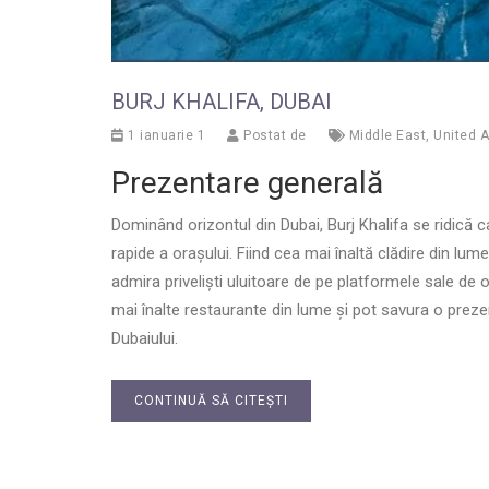
BURJ KHALIFA, DUBAI
1 ianuarie 1
Postat de
Middle East
,
United A
Prezentare generală
Dominând orizontul din Dubai, Burj Khalifa se ridică ca 
rapide a orașului. Fiind cea mai înaltă clădire din lume
admira priveliști uluitoare de pe platformele sale de 
mai înalte restaurante din lume și pot savura o prezen
Dubaiului.
CONTINUĂ SĂ CITEȘTI