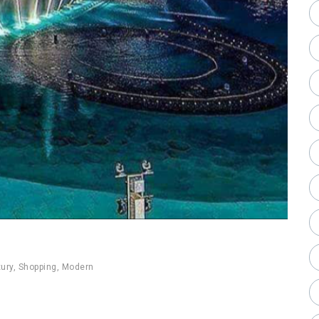
ury
,
Shopping
,
Modern