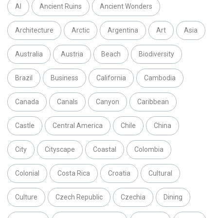
AI
Ancient Ruins
Ancient Wonders
Architecture
Arctic
Argentina
Art
Asia
Australia
Austria
Beach
Biodiversity
Brazil
Business
California
Cambodia
Canada
Canals
Canyon
Caribbean
Castle
Central America
Chile
China
City
Cityscape
Coastal
Colombia
Colonial
Costa Rica
Croatia
Cultural
Culture
Czech Republic
Czechia
Dining