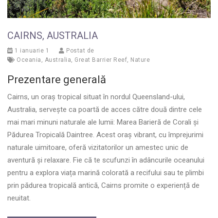
CAIRNS, AUSTRALIA
1 ianuarie 1
Postat de
Oceania
,
Australia
,
Great Barrier Reef
,
Nature
Prezentare generală
Cairns, un oraș tropical situat în nordul Queensland-ului,
Australia, servește ca poartă de acces către două dintre cele
mai mari minuni naturale ale lumii: Marea Barieră de Corali și
Pădurea Tropicală Daintree. Acest oraș vibrant, cu împrejurimi
naturale uimitoare, oferă vizitatorilor un amestec unic de
aventură și relaxare. Fie că te scufunzi în adâncurile oceanului
pentru a explora viața marină colorată a recifului sau te plimbi
prin pădurea tropicală antică, Cairns promite o experiență de
neuitat.