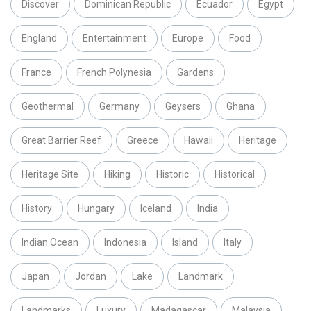
Discover
Dominican Republic
Ecuador
Egypt
England
Entertainment
Europe
Food
France
French Polynesia
Gardens
Geothermal
Germany
Geysers
Ghana
Great Barrier Reef
Greece
Hawaii
Heritage
Heritage Site
Hiking
Historic
Historical
History
Hungary
Iceland
India
Indian Ocean
Indonesia
Island
Italy
Japan
Jordan
Lake
Landmark
Landmarks
Luxury
Madagascar
Malaysia