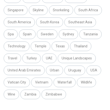
Singapore
Skyline
Snorkeling
South Africa
South America
South Korea
Southeast Asia
Spa
Spain
Sweden
Sydney
Tanzania
Technology
Temple
Texas
Thailand
Travel
Turkey
UAE
Unique Landscapes
United Arab Emirates
Urban
Uruguay
USA
Vatican City
Vietnam
Waterfall
Wildlife
Wine
Zambia
Zimbabwe