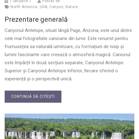
1 ianuarie 1
Postat de
North America
,
USA
,
Canyon
,
Nature
Prezentare generală
Canyonul Antelope, situat lângă Page, Arizona, este unul dintre
cele mai fotografiate canioane din lume. Este renumit pentru
frumusețea sa naturală uimitoare, cu formațiuni de nisip și
lumini fascinante care creează o atmosferă magică. Canionul
este împărțit în două secțiuni separate, Canyonul Antelope
Superior și Canyonul Antelope Inferior, fiecare oferind o
experiență și o perspectivă unică.
CONTINUĂ SĂ CITEȘTI