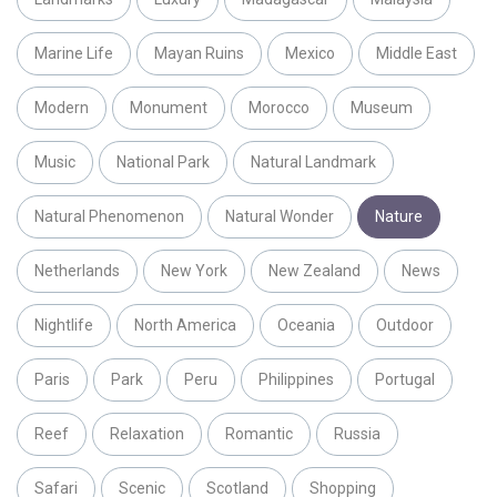
Marine Life
Mayan Ruins
Mexico
Middle East
Modern
Monument
Morocco
Museum
Music
National Park
Natural Landmark
Natural Phenomenon
Natural Wonder
Nature
Netherlands
New York
New Zealand
News
Nightlife
North America
Oceania
Outdoor
Paris
Park
Peru
Philippines
Portugal
Reef
Relaxation
Romantic
Russia
Safari
Scenic
Scotland
Shopping