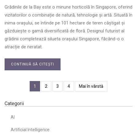
Grădinile de la Bay este o minune horticolă în Singapore, oferind
vizitatorilor o combinație de natură, tehnologie și artă. Situată în
inima orașului, se întinde pe 101 hectare de teren câștigat și
găzduiește o gamă diversificată de floră. Designul futurist al
grădinii completează silueta orașului Singapore, făcând-o o
atracție de neratat.
CONTINUĂ SĂ CITEȘTI
1
2
3
4
Mai în vârstă
Categorii
AI
Artificial Intelligence