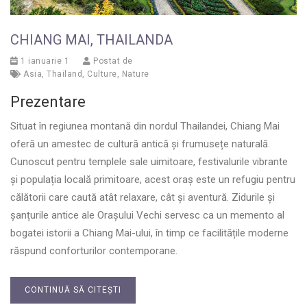
CHIANG MAI, THAILANDA
1 ianuarie 1
Postat de
Asia
,
Thailand
,
Culture
,
Nature
Prezentare
Situat în regiunea montană din nordul Thailandei, Chiang Mai
oferă un amestec de cultură antică și frumusețe naturală.
Cunoscut pentru templele sale uimitoare, festivalurile vibrante
și populația locală primitoare, acest oraș este un refugiu pentru
călătorii care caută atât relaxare, cât și aventură. Zidurile și
șanțurile antice ale Orașului Vechi servesc ca un memento al
bogatei istorii a Chiang Mai-ului, în timp ce facilitățile moderne
răspund conforturilor contemporane.
CONTINUĂ SĂ CITEȘTI