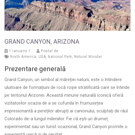
GRAND CANYON, ARIZONA
1 ianuarie 1
Postat de
North America
,
USA
,
National Park
,
Natural Wonder
Prezentare generală
Grand Canyon, un simbol al măreției naturii, este o întindere
uluitoare de formațiuni de rocă roșie stratificată care se întinde
pe teritoriul Arizonei. Această minune naturală iconică oferă
vizitatorilor ocazia de a se cufunda în frumusețea
impresionantă a pereților abrupți ai canionului, sculptați de râul
Colorado de-a lungul mileniilor. Fie că ești un drumeț
experimentat sau un turist ocazional, Grand Canyon promite o
experiență unică și de neuitat.