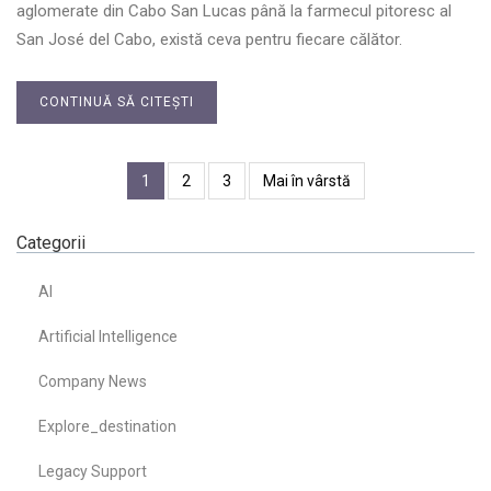
aglomerate din Cabo San Lucas până la farmecul pitoresc al
San José del Cabo, există ceva pentru fiecare călător.
CONTINUĂ SĂ CITEȘTI
1
2
3
Mai în vârstă
Categorii
AI
Artificial Intelligence
Company News
Explore_destination
Legacy Support