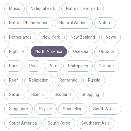
Music
National Park
Natural Landmark
Natural Phenomenon
Natural Wonder
Nature
Netherlands
New York
New Zealand
News
Nightlife
North America
Oceania
Outdoor
Paris
Park
Peru
Philippines
Portugal
Reef
Relaxation
Romantic
Russia
Safari
Scenic
Scotland
Shopping
Singapore
Skyline
Snorkeling
South Africa
South America
South Korea
Southeast Asia