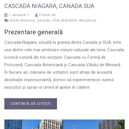
CASCADA NIAGARA, CANADA SUA
1 ianuarie 1
Postat de
North America
,
Canada
,
USA
,
Waterfall
,
Adventure
Prezentare generală
Cascada Niagara, situată la granița dintre Canada și SUA, este
una dintre cele mai uimitoare minuni naturale ale lumii. Cascada
iconică constă din trei secțiuni: Cascada cu Formă de
Potcoavă, Cascada Americană și Cascada Vălului de Mireasă.
În fiecare an, milioane de vizitatori sunt atrași de această
destinație impresionantă, dornici să experimenteze vuietul
asurzitor și spray-ul umed al apelor în cădere.
CONTINUĂ SĂ CITEȘTI