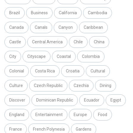
Brazil
Business
California
Cambodia
Canada
Canals
Canyon
Caribbean
Castle
Central America
Chile
China
City
Cityscape
Coastal
Colombia
Colonial
Costa Rica
Croatia
Cultural
Culture
Czech Republic
Czechia
Dining
Discover
Dominican Republic
Ecuador
Egypt
England
Entertainment
Europe
Food
France
French Polynesia
Gardens