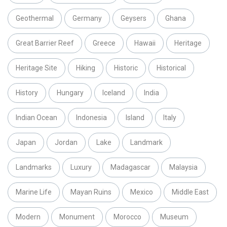
Geothermal
Germany
Geysers
Ghana
Great Barrier Reef
Greece
Hawaii
Heritage
Heritage Site
Hiking
Historic
Historical
History
Hungary
Iceland
India
Indian Ocean
Indonesia
Island
Italy
Japan
Jordan
Lake
Landmark
Landmarks
Luxury
Madagascar
Malaysia
Marine Life
Mayan Ruins
Mexico
Middle East
Modern
Monument
Morocco
Museum