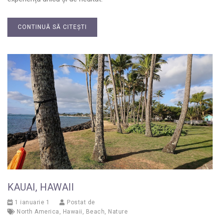
CONTINUĂ SĂ CITEȘTI
KAUAI, HAWAII
1 ianuarie 1
Postat de
North America
,
Hawaii
,
Beach
,
Nature