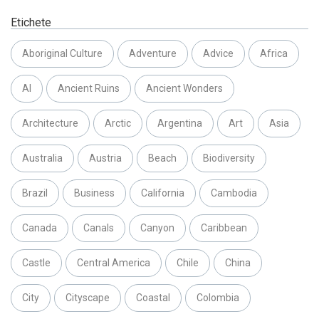
Etichete
Aboriginal Culture
Adventure
Advice
Africa
AI
Ancient Ruins
Ancient Wonders
Architecture
Arctic
Argentina
Art
Asia
Australia
Austria
Beach
Biodiversity
Brazil
Business
California
Cambodia
Canada
Canals
Canyon
Caribbean
Castle
Central America
Chile
China
City
Cityscape
Coastal
Colombia