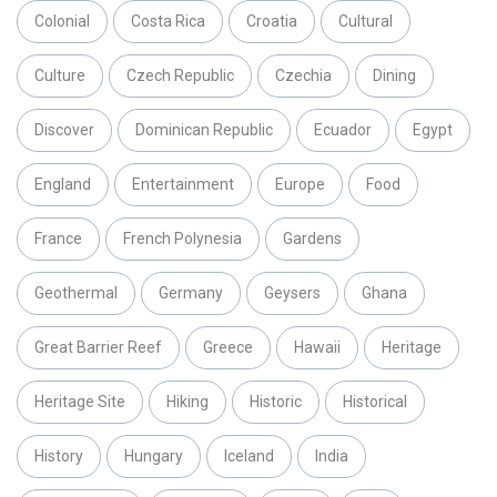
Colonial
Costa Rica
Croatia
Cultural
Culture
Czech Republic
Czechia
Dining
Discover
Dominican Republic
Ecuador
Egypt
England
Entertainment
Europe
Food
France
French Polynesia
Gardens
Geothermal
Germany
Geysers
Ghana
Great Barrier Reef
Greece
Hawaii
Heritage
Heritage Site
Hiking
Historic
Historical
History
Hungary
Iceland
India