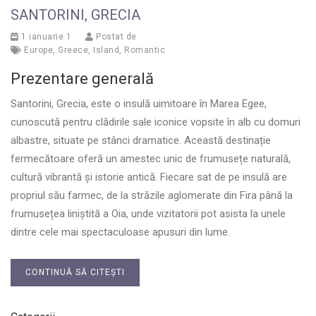
SANTORINI, GRECIA
1 ianuarie 1
Postat de
Europe
,
Greece
,
Island
,
Romantic
Prezentare generală
Santorini, Grecia, este o insulă uimitoare în Marea Egee,
cunoscută pentru clădirile sale iconice vopsite în alb cu domuri
albastre, situate pe stânci dramatice. Această destinație
fermecătoare oferă un amestec unic de frumusețe naturală,
cultură vibrantă și istorie antică. Fiecare sat de pe insulă are
propriul său farmec, de la străzile aglomerate din Fira până la
frumusețea liniștită a Oia, unde vizitatorii pot asista la unele
dintre cele mai spectaculoase apusuri din lume.
CONTINUĂ SĂ CITEȘTI