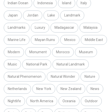
Indian Ocean
Indonesia
Island
Italy
Japan
Jordan
Lake
Landmark
Landmarks
Luxury
Madagascar
Malaysia
Marine Life
Mayan Ruins
Mexico
Middle East
Modern
Monument
Morocco
Museum
Music
National Park
Natural Landmark
Natural Phenomenon
Natural Wonder
Nature
Netherlands
New York
New Zealand
News
Nightlife
North America
Oceania
Outdoor