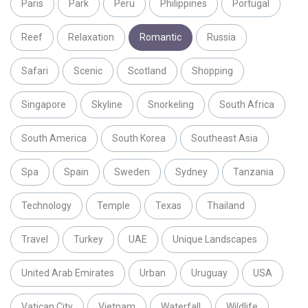
Paris
Park
Peru
Philippines
Portugal
Reef
Relaxation
Romantic
Russia
Safari
Scenic
Scotland
Shopping
Singapore
Skyline
Snorkeling
South Africa
South America
South Korea
Southeast Asia
Spa
Spain
Sweden
Sydney
Tanzania
Technology
Temple
Texas
Thailand
Travel
Turkey
UAE
Unique Landscapes
United Arab Emirates
Urban
Uruguay
USA
Vatican City
Vietnam
Waterfall
Wildlife