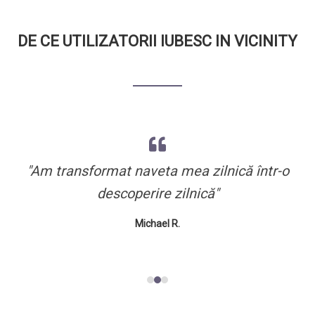
DE CE UTILIZATORII IUBESC IN VICINITY
"Am transformat naveta mea zilnică într-o
"Like having a knowledgeable local friend
"În sfârșit, pot înțelege poveștile din
spatele locurilor pe care le vizitez!"
descoperire zilnică"
in every city!"
Michael R.
Emma L.
Sarah T.