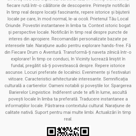
fiecare rută într-o călătorie de descoperire. Primește notificări
în timp real despre locații fascinante, repere istorice și bijuterii
locale pe care, în mod normal, le-ai ocoli. Prietenul Tău Local
Oriunde. Povestiri instantanee în limba ta. Context istoric bogat
și perspective locale. Notificări în timp real despre puncte de
interes din apropiere. Recomandări personalizate bazate pe
interesele tale. Narațiune audio pentru explorare hands-free. Fă
din Fiecare Drum o Aventură. Transformă-ți naveta zilnică într-o
explorare! În timp ce conduci, In Vicinity lucrează liniștit în
fundal, pregătit să-ți povestească despre. Repere istorice
ascunse. Locuri preferate de localnici. Evenimente și festivaluri
viitoare. Caracteristici arhitecturale interesante. Semnificația
culturală a cartierelor. Oameni notabili și poveștile lor. Spargerea
Barierelor Lingvistice. Indiferent unde te afli în lume, ascultă
povești locale în limba ta preferată. Traducere instantanee a
informațiilor locale. Păstrarea contextului cultural. Narațiune de
calitate nativă. Suport pentru mai multe limbi. Actualizări în timp
real.