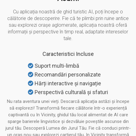
Cu aplicația noastră de ghid turistic AI, poți începe o
călătorie de descoperire. Fie că te plimbi prin ruine antice
sau explorezi orașe aglomerate, aplicația noastră oferă
informații și perspective în timp real, adaptate intereselor
tale.
Caracteristici Incluse
Suport multi-limbă
Recomandări personalizate
Hărți interactive și navigație
Perspectivă culturală și sfaturi
Nu rata aventura unei vieți. Descarcă aplicația astăzi și începe
să explorezi! Transformă fiecare călătorie într-o experiență
captivantă cu In Vicinity, ghidul tău local alimentat de AI care
sparge barierele lingvistice și dezvăluie poveștile ascunse din
jurul tău. Descoperă Lumea din Jurul Tău. Fie că conduci printr-
un oraș nou sau explorezi cartierul tău, In Vicinity transformă