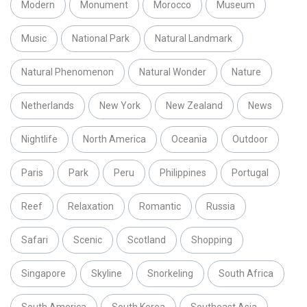
Modern
Monument
Morocco
Museum
Music
National Park
Natural Landmark
Natural Phenomenon
Natural Wonder
Nature
Netherlands
New York
New Zealand
News
Nightlife
North America
Oceania
Outdoor
Paris
Park
Peru
Philippines
Portugal
Reef
Relaxation
Romantic
Russia
Safari
Scenic
Scotland
Shopping
Singapore
Skyline
Snorkeling
South Africa