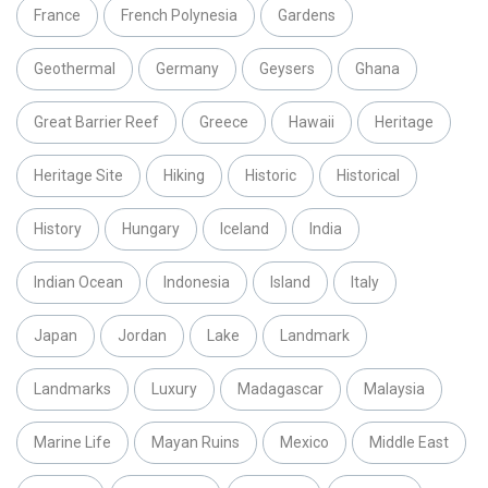
France
French Polynesia
Gardens
Geothermal
Germany
Geysers
Ghana
Great Barrier Reef
Greece
Hawaii
Heritage
Heritage Site
Hiking
Historic
Historical
History
Hungary
Iceland
India
Indian Ocean
Indonesia
Island
Italy
Japan
Jordan
Lake
Landmark
Landmarks
Luxury
Madagascar
Malaysia
Marine Life
Mayan Ruins
Mexico
Middle East