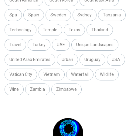
South America
South Korea
Southeast Asia
Spa
Spain
Sweden
Sydney
Tanzania
Technology
Temple
Texas
Thailand
Travel
Turkey
UAE
Unique Landscapes
United Arab Emirates
Urban
Uruguay
USA
Vatican City
Vietnam
Waterfall
Wildlife
Wine
Zambia
Zimbabwe