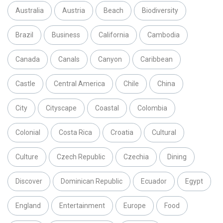
Australia
Austria
Beach
Biodiversity
Brazil
Business
California
Cambodia
Canada
Canals
Canyon
Caribbean
Castle
Central America
Chile
China
City
Cityscape
Coastal
Colombia
Colonial
Costa Rica
Croatia
Cultural
Culture
Czech Republic
Czechia
Dining
Discover
Dominican Republic
Ecuador
Egypt
England
Entertainment
Europe
Food