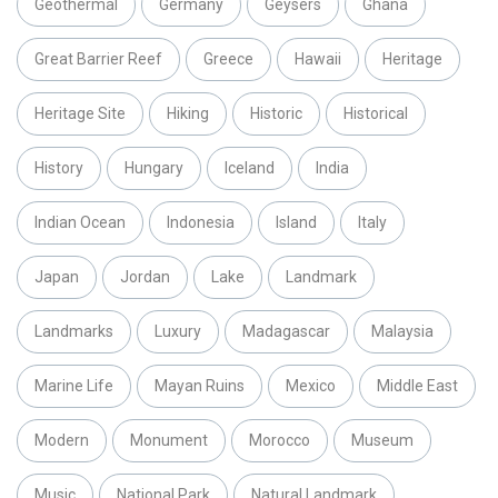
Geothermal
Germany
Geysers
Ghana
Great Barrier Reef
Greece
Hawaii
Heritage
Heritage Site
Hiking
Historic
Historical
History
Hungary
Iceland
India
Indian Ocean
Indonesia
Island
Italy
Japan
Jordan
Lake
Landmark
Landmarks
Luxury
Madagascar
Malaysia
Marine Life
Mayan Ruins
Mexico
Middle East
Modern
Monument
Morocco
Museum
Music
National Park
Natural Landmark