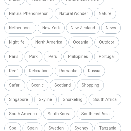
Natural Phenomenon
Natural Wonder
Nature
Netherlands
New York
New Zealand
News
Nightlife
North America
Oceania
Outdoor
Paris
Park
Peru
Philippines
Portugal
Reef
Relaxation
Romantic
Russia
Safari
Scenic
Scotland
Shopping
Singapore
Skyline
Snorkeling
South Africa
South America
South Korea
Southeast Asia
Spa
Spain
Sweden
Sydney
Tanzania