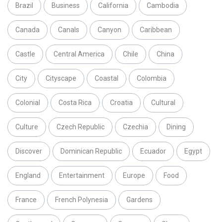
Brazil
Business
California
Cambodia
Canada
Canals
Canyon
Caribbean
Castle
Central America
Chile
China
City
Cityscape
Coastal
Colombia
Colonial
Costa Rica
Croatia
Cultural
Culture
Czech Republic
Czechia
Dining
Discover
Dominican Republic
Ecuador
Egypt
England
Entertainment
Europe
Food
France
French Polynesia
Gardens