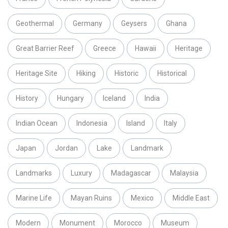
Geothermal
Germany
Geysers
Ghana
Great Barrier Reef
Greece
Hawaii
Heritage
Heritage Site
Hiking
Historic
Historical
History
Hungary
Iceland
India
Indian Ocean
Indonesia
Island
Italy
Japan
Jordan
Lake
Landmark
Landmarks
Luxury
Madagascar
Malaysia
Marine Life
Mayan Ruins
Mexico
Middle East
Modern
Monument
Morocco
Museum