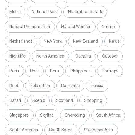
Music
National Park
Natural Landmark
Natural Phenomenon
Natural Wonder
Nature
Netherlands
New York
New Zealand
News
Nightlife
North America
Oceania
Outdoor
Paris
Park
Peru
Philippines
Portugal
Reef
Relaxation
Romantic
Russia
Safari
Scenic
Scotland
Shopping
Singapore
Skyline
Snorkeling
South Africa
South America
South Korea
Southeast Asia