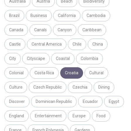
Australia
Austria
Beach
Biodiversity
Brazil
Business
California
Cambodia
Canada
Canals
Canyon
Caribbean
Castle
Central America
Chile
China
City
Cityscape
Coastal
Colombia
Colonial
Costa Rica
Croatia
Cultural
Culture
Czech Republic
Czechia
Dining
Discover
Dominican Republic
Ecuador
Egypt
England
Entertainment
Europe
Food
France
French Polynesia
Gardens